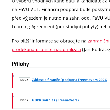
O výběru vhodných kandidátů a kandidátek a 
na FaVU VUT. Finanční podpora bude poskytnu
před výjezdem je nutno na zahr. odd. FaVU V
Learning Agreement (pro studijní pobyty) nebo
Pro bližší informace se obracejte na
zahraničn
proděkana pro internacionalizaci
(Ján Podracký
Přílohy
Žádost o finanční podporu Freemovers 2026
DOCX
GDPR souhlas (Freemovers)
DOCX