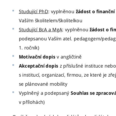
Studující PhD
: vyplněnou
žádost o finančn
Vaší/m školitelem/školitelkou
Studující BcA a MgA
: vyplněnou
žádost o fi
podepsanou Vaším atel. pedagogem/pedagož
1. ročník)
v angličtině
Motivační dopis
z příslušné instituce ne
Akceptační dopis
s institucí, organizací, firmou, ze které je
se plánované mobility
Vyplněný a podepsaný
Souhlas se zpracov
v přílohách)