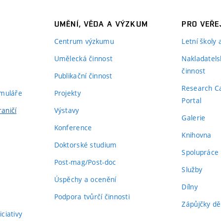
UMĚNÍ, VĚDA A VÝZKUM
PRO VEŘE
Centrum výzkumu
Letní školy
Umělecká činnost
Nakladatels
činnost
Publikační činnost
Research C
rmuláře
Projekty
Portal
aničí
Výstavy
Galerie
Konference
Knihovna
Doktorské studium
Spolupráce
Post-mag/Post-doc
Služby
Úspěchy a ocenění
Dílny
Podpora tvůrčí činnosti
Zápůjčky dě
ciativy