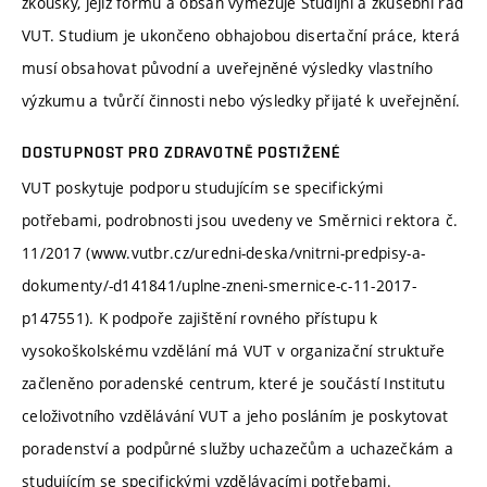
zkoušky, jejíž formu a obsah vymezuje Studijní a zkušební řád
VUT. Studium je ukončeno obhajobou disertační práce, která
musí obsahovat původní a uveřejněné výsledky vlastního
výzkumu a tvůrčí činnosti nebo výsledky přijaté k uveřejnění.
DOSTUPNOST PRO ZDRAVOTNĚ POSTIŽENÉ
VUT poskytuje podporu studujícím se specifickými
potřebami, podrobnosti jsou uvedeny ve Směrnici rektora č.
11/2017 (www.vutbr.cz/uredni-deska/vnitrni-predpisy-a-
dokumenty/-d141841/uplne-zneni-smernice-c-11-2017-
p147551). K podpoře zajištění rovného přístupu k
vysokoškolskému vzdělání má VUT v organizační struktuře
začleněno poradenské centrum, které je součástí Institutu
celoživotního vzdělávání VUT a jeho posláním je poskytovat
poradenství a podpůrné služby uchazečům a uchazečkám a
studujícím se specifickými vzdělávacími potřebami.