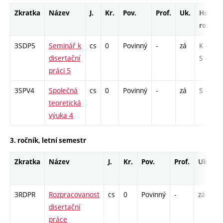
Zkratka
Název
J.
Kr.
Pov.
Prof.
Uk.
Hod.
rozsah
3SDP5
Seminář k
cs
0
Povinný
-
zá
K - 6 /
disertační
S - 6
práci 5
3SPV4
Společná
cs
0
Povinný
-
zá
S - 12
teoretická
výuka 4
3. ročník, letní semestr
Zkratka
Název
J.
Kr.
Pov.
Prof.
Uk.
H
r
3RDPR
Rozpracovanost
cs
0
Povinný
-
zá
K
disertační
práce