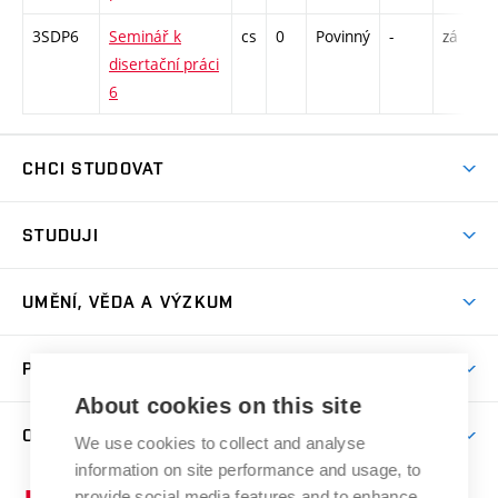
3SDP6
Seminář k
cs
0
Povinný
-
zá
K 
disertační práci
S
6
CHCI STUDOVAT
Pojďte na FaVU
STUDUJI
Nabídka ateliérů
Aktuality a výzvy
Přijímačky
UMĚNÍ, VĚDA A VÝZKUM
Studijní oddělení
Dny otevřených dveří
Centrum výzkumu
Časový plán studia
PRO VEŘEJNOST
Přípravné kurzy
Umělecká činnost
Studijní předpisy a formuláře
About cookies on this site
Studium bez bariér
Letní školy a semestrální kurzy
Publikační činnost
O FAKULTĚ
Studium a stáže v zahraničí
We use cookies to collect and analyse
Katedra teorií a dějin umění
Nakladatelská a vydavatelská činnost
Projekty
information on site performance and usage, to
Rezidenční pobyty
Aktuality
Kabinety a dílny
Research Catalogue
provide social media features and to enhance