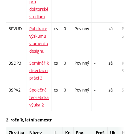
pro
doktorské
studium
3PVUD
Publikace
cs
0
Povinný
-
zá
P - 6 /
výzkumu
S - 6
v umění a
designu
3SDP3
Seminář k
cs
0
Povinný
-
zá
K - 6 /
disertační
S - 6
práci 3
3SPV2
Společná
cs
0
Povinný
-
zá
S - 12
teoretická
výuka 2
2. ročník, letní semestr
Zkratka
Název
J.
Kr.
Pov.
Prof.
Uk.
Hod.