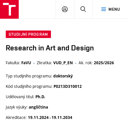
PŘIHLÁSIT
HLEDAT
MENU
SE
STUDIJNÍ PROGRAM
Research in Art and Design
Fakulta:
Zkratka:
Ak. rok:
FaVU
VUD_P_EN
2025/2026
Typ studijního programu:
doktorský
Kód studijního programu:
P0213D310012
Udělovaný titul:
Ph.D.
Jazyk výuky:
angličtina
Akreditace:
19.11.2024 - 19.11.2034