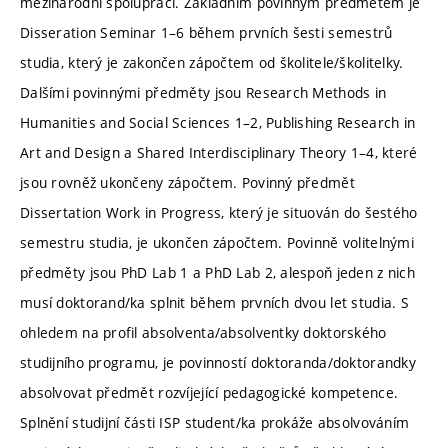
mezinárodní spolupráci. Základním povinným předmětem je
Disseration Seminar 1–6 během prvních šesti semestrů
studia, který je zakončen zápočtem od školitele/školitelky.
Dalšími povinnými předměty jsou Research Methods in
Humanities and Social Sciences 1–2, Publishing Research in
Art and Design a Shared Interdisciplinary Theory 1–4, které
jsou rovněž ukončeny zápočtem. Povinný předmět
Dissertation Work in Progress, který je situován do šestého
semestru studia, je ukončen zápočtem. Povinně volitelnými
předměty jsou PhD Lab 1 a PhD Lab 2, alespoň jeden z nich
musí doktorand/ka splnit během prvních dvou let studia. S
ohledem na profil absolventa/absolventky doktorského
studijního programu, je povinností doktoranda/doktorandky
absolvovat předmět rozvíjející pedagogické kompetence.
Splnění studijní části ISP student/ka prokáže absolvováním