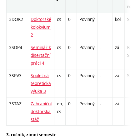
rozsa
3DOK2
Doktorské
cs
0
Povinný
-
kol
S - 6
kolokvium
2
3SDP4
Seminář k
cs
0
Povinný
-
zá
K - 6 /
disertační
S - 6
práci 4
3SPV3
Společná
cs
0
Povinný
-
zá
S - 12
teoretická
výuka 3
3STAZ
Zahraniční
en,
0
Povinný
-
zá
doktorská
cs
stáž
3. ročník, zimní semestr