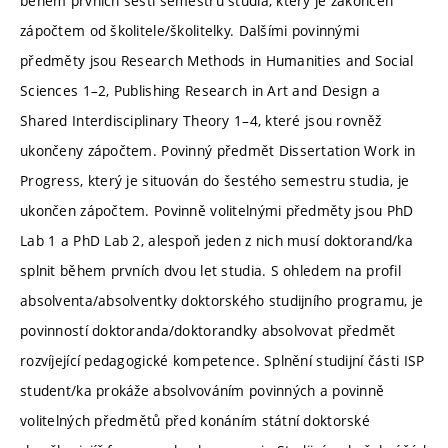
během prvních šesti semestrů studia, který je zakončen
zápočtem od školitele/školitelky. Dalšími povinnými
předměty jsou Research Methods in Humanities and Social
Sciences 1–2, Publishing Research in Art and Design a
Shared Interdisciplinary Theory 1–4, které jsou rovněž
ukončeny zápočtem. Povinný předmět Dissertation Work in
Progress, který je situován do šestého semestru studia, je
ukončen zápočtem. Povinně volitelnými předměty jsou PhD
Lab 1 a PhD Lab 2, alespoň jeden z nich musí doktorand/ka
splnit během prvních dvou let studia. S ohledem na profil
absolventa/absolventky doktorského studijního programu, je
povinností doktoranda/doktorandky absolvovat předmět
rozvíjející pedagogické kompetence. Splnění studijní části ISP
student/ka prokáže absolvováním povinných a povinně
volitelných předmětů před konáním státní doktorské