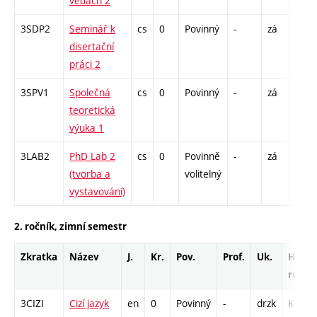
vědách 2
3SDP2
Seminář k
cs
0
Povinný
-
zá
K - 6
disertační
S - 6
práci 2
3SPV1
Společná
cs
0
Povinný
-
zá
S - 1
teoretická
výuka 1
3LAB2
PhD Lab 2
cs
0
Povinně
-
zá
S - 1
(tvorba a
volitelný
vystavování)
2. ročník, zimní semestr
Zkratka
Název
J.
Kr.
Pov.
Prof.
Uk.
Hod.
rozsa
3CIZI
Cizí jazyk
en
0
Povinný
-
drzk
K - 12