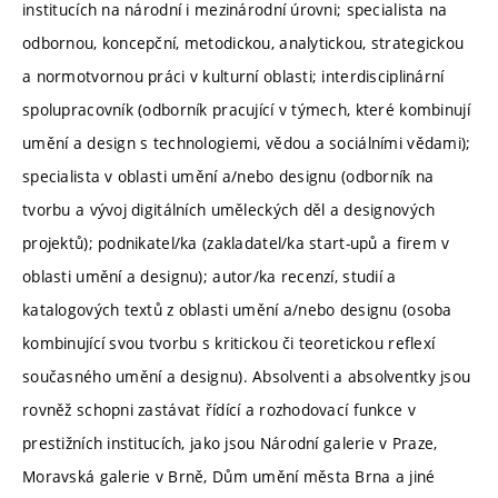
institucích na národní i mezinárodní úrovni; specialista na
odbornou, koncepční, metodickou, analytickou, strategickou
a normotvornou práci v kulturní oblasti; interdisciplinární
spolupracovník (odborník pracující v týmech, které kombinují
umění a design s technologiemi, vědou a sociálními vědami);
specialista v oblasti umění a/nebo designu (odborník na
tvorbu a vývoj digitálních uměleckých děl a designových
projektů); podnikatel/ka (zakladatel/ka start-upů a firem v
oblasti umění a designu); autor/ka recenzí, studií a
katalogových textů z oblasti umění a/nebo designu (osoba
kombinující svou tvorbu s kritickou či teoretickou reflexí
současného umění a designu). Absolventi a absolventky jsou
rovněž schopni zastávat řídící a rozhodovací funkce v
prestižních institucích, jako jsou Národní galerie v Praze,
Moravská galerie v Brně, Dům umění města Brna a jiné