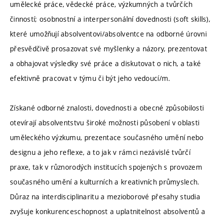
umělecké práce, vědecké práce, výzkumných a tvůrčích
činností; osobnostní a interpersonální dovednosti (soft skills),
které umožňují absolventovi/absolventce na odborné úrovni
přesvědčivě prosazovat své myšlenky a názory, prezentovat
a obhajovat výsledky své práce a diskutovat o nich, a také
efektivně pracovat v týmu či být jeho vedoucí/m.
Získané odborné znalosti, dovednosti a obecné způsobilosti
otevírají absolventstvu široké možnosti působení v oblasti
uměleckého výzkumu, prezentace současného umění nebo
designu a jeho reflexe, a to jak v rámci nezávislé tvůrčí
praxe, tak v různorodých institucích spojených s provozem
současného umění a kulturních a kreativních průmyslech.
Důraz na interdisciplinaritu a mezioborové přesahy studia
zvyšuje konkurenceschopnost a uplatnitelnost absolventů a