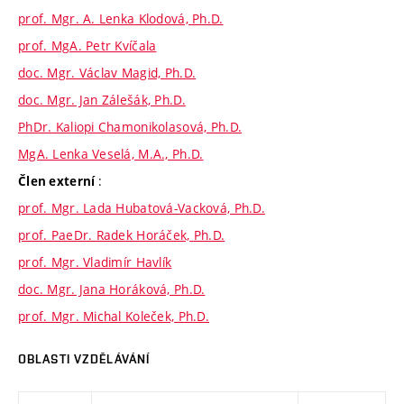
prof. Mgr. A. Lenka Klodová, Ph.D.
prof. MgA. Petr Kvíčala
doc. Mgr. Václav Magid, Ph.D.
doc. Mgr. Jan Zálešák, Ph.D.
PhDr. Kaliopi Chamonikolasová, Ph.D.
MgA. Lenka Veselá, M.A., Ph.D.
:
Člen externí
prof. Mgr. Lada Hubatová-Vacková, Ph.D.
prof. PaeDr. Radek Horáček, Ph.D.
prof. Mgr. Vladimír Havlík
doc. Mgr. Jana Horáková, Ph.D.
prof. Mgr. Michal Koleček, Ph.D.
OBLASTI VZDĚLÁVÁNÍ