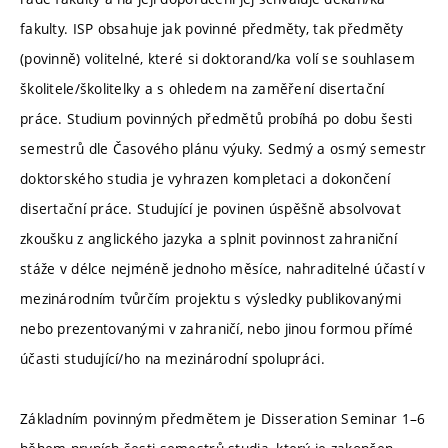
fakulty. ISP obsahuje jak povinné předměty, tak předměty
(povinně) volitelné, které si doktorand/ka volí se souhlasem
školitele/školitelky a s ohledem na zaměření disertační
práce. Studium povinných předmětů probíhá po dobu šesti
semestrů dle Časového plánu výuky. Sedmý a osmý semestr
doktorského studia je vyhrazen kompletaci a dokončení
disertační práce. Studující je povinen úspěšně absolvovat
zkoušku z anglického jazyka a splnit povinnost zahraniční
stáže v délce nejméně jednoho měsíce, nahraditelné účastí v
mezinárodním tvůrčím projektu s výsledky publikovanými
nebo prezentovanými v zahraničí, nebo jinou formou přímé
účasti studující/ho na mezinárodní spolupráci.
Základním povinným předmětem je Disseration Seminar 1–6