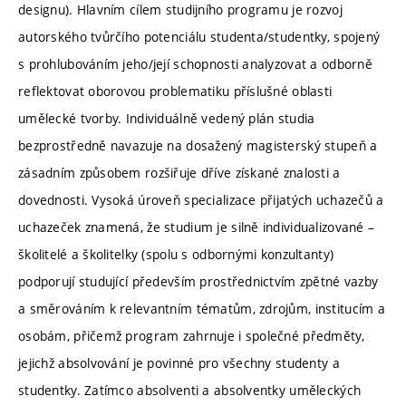
designu). Hlavním cílem studijního programu je rozvoj
autorského tvůrčího potenciálu studenta/studentky, spojený
s prohlubováním jeho/její schopnosti analyzovat a odborně
reflektovat oborovou problematiku příslušné oblasti
umělecké tvorby. Individuálně vedený plán studia
bezprostředně navazuje na dosažený magisterský stupeň a
zásadním způsobem rozšiřuje dříve získané znalosti a
dovednosti. Vysoká úroveň specializace přijatých uchazečů a
uchazeček znamená, že studium je silně individualizované –
školitelé a školitelky (spolu s odbornými konzultanty)
podporují studující především prostřednictvím zpětné vazby
a směrováním k relevantním tématům, zdrojům, institucím a
osobám, přičemž program zahrnuje i společné předměty,
jejichž absolvování je povinné pro všechny studenty a
studentky. Zatímco absolventi a absolventky uměleckých