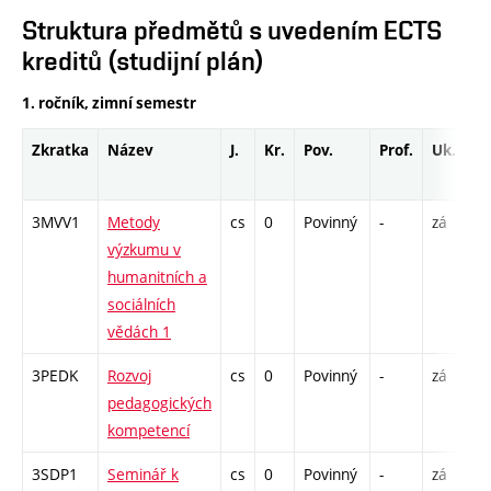
Struktura předmětů s uvedením ECTS
kreditů (studijní plán)
1. ročník, zimní semestr
Zkratka
Název
J.
Kr.
Pov.
Prof.
Uk.
H
ro
3MVV1
Metody
cs
0
Povinný
-
zá
S 
výzkumu v
humanitních a
sociálních
vědách 1
3PEDK
Rozvoj
cs
0
Povinný
-
zá
S 
pedagogických
kompetencí
3SDP1
Seminář k
cs
0
Povinný
-
zá
K 