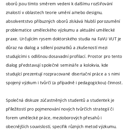
oborů jsou tímto směrem vedeni k dalšímu rozšiřování
znalostí v oblastech teorie umění a/nebo designu,
absolventstvo příbuzných oborů získává hlubší porozumění
problematice uměleckého výzkumu a aktuální umělecké
praxe. Určujícím rysem doktorského studia na FaVU VUT je
důraz na dialog a sdílení poznatků a zkušeností mezi
studujícími s odlišnou dosavadní profilací. Prostor pro tento
dialog představují společné semináře a kolokvia, kde
studující prezentují rozpracované disertační práce a s nimi
spojený výzkum i tvůrčí (a případně i pedagogickou) činnost.
Společná diskuze zúčastněných studentů a studentek je
příležitostí pro pojmenování nových tvůrčích strategií či
forem umělecké práce, mezioborových přesahů i
obecnějších souvislostí, specifik různých metod výzkumu,