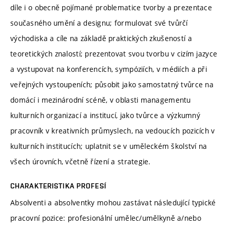
díle i o obecně pojímané problematice tvorby a prezentace
současného umění a designu; formulovat své tvůrčí
východiska a cíle na základě praktických zkušeností a
teoretických znalostí; prezentovat svou tvorbu v cizím jazyce
a vystupovat na konferencích, sympóziích, v médiích a při
veřejných vystoupeních; působit jako samostatný tvůrce na
domácí i mezinárodní scéně, v oblasti managementu
kulturních organizací a institucí, jako tvůrce a výzkumný
pracovník v kreativních průmyslech, na vedoucích pozicích v
kulturních institucích; uplatnit se v uměleckém školství na
všech úrovních, včetně řízení a strategie.
CHARAKTERISTIKA PROFESÍ
Absolventi a absolventky mohou zastávat následující typické
pracovní pozice: profesionální umělec/umělkyně a/nebo