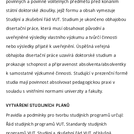
povinných a povinně volitelných předmětů před konáním
státní doktorské zkoušky, jejíž formu a obsah vymezuje
Studijní a zkušební řád VUT. Studium je ukončeno obhajobou
disertační práce, která musí obsahovat původní a
uveřejněné výsledky vlastního výzkumu a tvůrčí činnosti
nebo výsledky přijaté k uveřejnění. Úspěšná veřejná
obhajoba disertační práce uzavírá doktorské studium a
prokazuje schopnost a připravenost absolventa/absolventky
k samostatné výzkumné činnosti. Studující v prezenční formě
studia mají povinnost absolvovat pedagogickou praxi v
souladu s vnitřními normami univerzity a fakulty.
VYTVÁŘENÍ STUDIJNÍCH PLÁNŮ
Pravidla a podmínky pro tvorbu studijních programů určují:
Řád studijních programů VUT, Standardy studijních
programů VUT, Studijní a zkušební řád VUT, příslušná