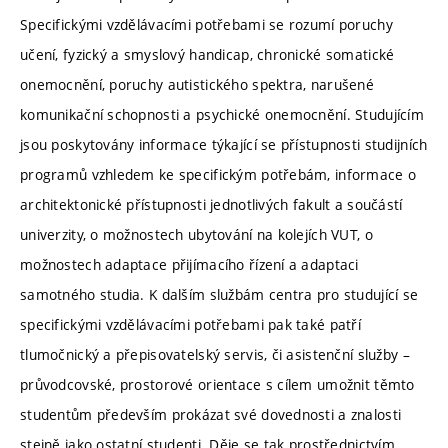
Specifickými vzdělávacími potřebami se rozumí poruchy
učení, fyzický a smyslový handicap, chronické somatické
onemocnění, poruchy autistického spektra, narušené
komunikační schopnosti a psychické onemocnění. Studujícím
jsou poskytovány informace týkající se přístupnosti studijních
programů vzhledem ke specifickým potřebám, informace o
architektonické přístupnosti jednotlivých fakult a součástí
univerzity, o možnostech ubytování na kolejích VUT, o
možnostech adaptace přijímacího řízení a adaptaci
samotného studia. K dalším službám centra pro studující se
specifickými vzdělávacími potřebami pak také patří
tlumočnický a přepisovatelský servis, či asistenční služby –
průvodcovské, prostorové orientace s cílem umožnit těmto
studentům především prokázat své dovednosti a znalosti
stejně jako ostatní studenti. Děje se tak prostřednictvím