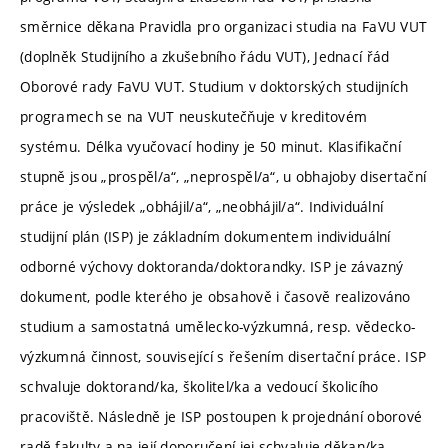
směrnice děkana Pravidla pro organizaci studia na FaVU VUT
(doplněk Studijního a zkušebního řádu VUT), Jednací řád
Oborové rady FaVU VUT. Studium v doktorských studijních
programech se na VUT neuskutečňuje v kreditovém
systému. Délka vyučovací hodiny je 50 minut. Klasifikační
stupně jsou „prospěl/a“, „neprospěl/a“, u obhajoby disertační
práce je výsledek „obhájil/a“, „neobhájil/a“. Individuální
studijní plán (ISP) je základním dokumentem individuální
odborné výchovy doktoranda/doktorandky. ISP je závazný
dokument, podle kterého je obsahově i časově realizováno
studium a samostatná umělecko-výzkumná, resp. vědecko-
výzkumná činnost, související s řešením disertační práce. ISP
schvaluje doktorand/ka, školitel/ka a vedoucí školicího
pracoviště. Následně je ISP postoupen k projednání oborové
radě fakulty a na její doporučení jej schvaluje děkan/ka