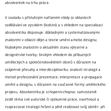
absolventek na trhu práce.
V souladu s příslušným nařízením vlády (o oblastech
vzdělávání ve vysokém školství) a s ohledem na specializaci
absolvent/ka disponuje: důkladnými a systematizovanými
znalostmi v oblasti dějin a teorie umění a/nebo designu;
hlubokými znalostmi o aktuálním stavu výtvarné a
designérské tvorby; širokým vhledem do příbuzných
uměleckých a společenskovědních oborů s důrazem na
vzájemné přesahy a interdisciplinaritu; znalostí strategií a
metod profesionální prezentace, interpretace a propagace
umění a designu, s důrazem na současné formy uměleckého
projevu. Absolvent/ka je schopen/schopna: samostatně
zvolit téma své autorské či výzkumné práce, navrhnout a
rozpracovat strategii řešení a plně realizovat svůj záměr; při