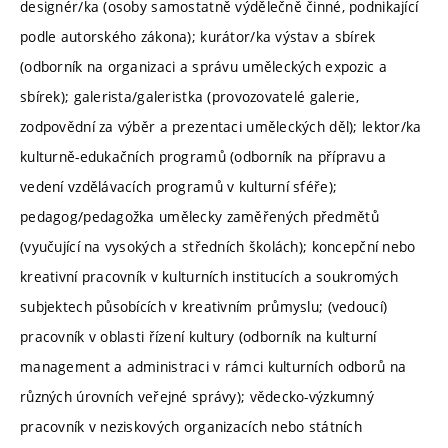
designér/ka (osoby samostatně výdělečně činné, podnikající
podle autorského zákona); kurátor/ka výstav a sbírek
(odborník na organizaci a správu uměleckých expozic a
sbírek); galerista/galeristka (provozovatelé galerie,
zodpovědní za výběr a prezentaci uměleckých děl); lektor/ka
kulturně-edukačních programů (odborník na přípravu a
vedení vzdělávacích programů v kulturní sféře);
pedagog/pedagožka umělecky zaměřených předmětů
(vyučující na vysokých a středních školách); koncepční nebo
kreativní pracovník v kulturních institucích a soukromých
subjektech působících v kreativním průmyslu; (vedoucí)
pracovník v oblasti řízení kultury (odborník na kulturní
management a administraci v rámci kulturních odborů na
různých úrovních veřejné správy); vědecko-výzkumný
pracovník v neziskových organizacích nebo státních