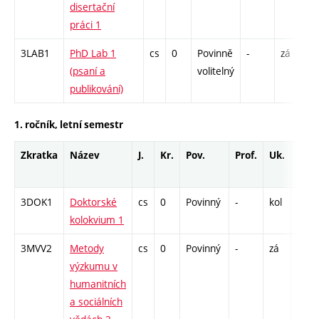
disertační
S 
práci 1
3LAB1
PhD Lab 1
cs
0
Povinně
-
zá
S 
(psaní a
volitelný
publikování)
1. ročník, letní semestr
Zkratka
Název
J.
Kr.
Pov.
Prof.
Uk.
Hod.
rozs
3DOK1
Doktorské
cs
0
Povinný
-
kol
S - 6
kolokvium 1
3MVV2
Metody
cs
0
Povinný
-
zá
S - 1
výzkumu v
humanitních
a sociálních