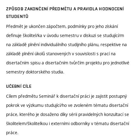
ZPŮSOB ZAKONČENÍ PŘEDMĚTU A PRAVIDLA HODNOCENÍ
STUDENTŮ
Předmět je ukončen zápočtem, podmínky pro jeho získání
definuje školitel/ka v úvodu semestru v diskuzi se studující/m
na základě plnění individuálního studijního plánu, respektive na
základě plnění úkolů stanovených v souvislosti s prací na
disertačním spisu a disertačním tvůrčím projektu pro jednotlivé
semestry doktorského studia.
UČEBNÍ CÍLE
Cílem předmětu Seminář k disertační práci je zajistit postupný
pokrok ve výzkumu studující/ho ve zvoleném tématu disertační
práce, kterého je dosaženo díky sérii pravidelných konzultací se
školitelem/školitelkou i externími odborníky v tématu disertační
práce.