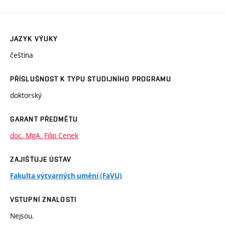
JAZYK VÝUKY
čeština
PŘÍSLUŠNOST K TYPU STUDIJNÍHO PROGRAMU
doktorský
GARANT PŘEDMĚTU
doc. MgA. Filip Cenek
ZAJIŠŤUJE ÚSTAV
Fakulta výtvarných umění (FaVU)
VSTUPNÍ ZNALOSTI
Nejsou.