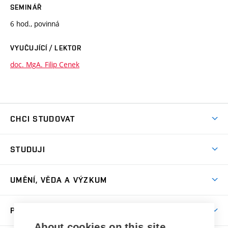
SEMINÁŘ
6 hod., povinná
VYUČUJÍCÍ / LEKTOR
doc. MgA. Filip Cenek
CHCI STUDOVAT
Pojďte na FaVU
STUDUJI
Nabídka ateliérů
Aktuality a výzvy
Přijímačky
UMĚNÍ, VĚDA A VÝZKUM
Studijní oddělení
Dny otevřených dveří
Centrum výzkumu
Časový plán studia
PRO VEŘEJNOST
Přípravné kurzy
Umělecká činnost
Studijní předpisy a formuláře
About cookies on this site