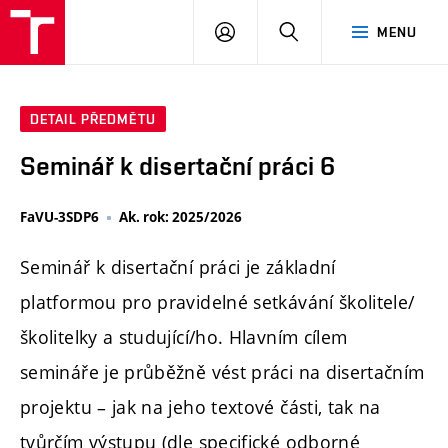
PŘIHLÁSIT
HLEDAT
MENU
SE
DETAIL PŘEDMĚTU
Seminář k disertační práci 6
FaVU-3SDP6
Ak. rok: 2025/2026
Seminář k disertační práci je základní
platformou pro pravidelné setkávání školitele/
školitelky a studující/ho. Hlavním cílem
semináře je průběžně vést práci na disertačním
projektu – jak na jeho textové části, tak na
tvůrčím výstupu (dle specifické odborné