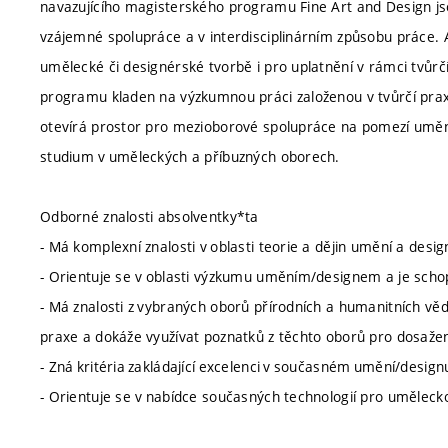
navazujícího magisterského programu Fine Art and Design js
vzájemné spolupráce a v interdisciplinárním způsobu práce.
umělecké či designérské tvorbě i pro uplatnění v rámci tvůrč
programu kladen na výzkumnou práci založenou v tvůrčí pra
otevírá prostor pro mezioborové spolupráce na pomezí umění
studium v uměleckých a příbuzných oborech.
Odborné znalosti absolventky*ta
- Má komplexní znalosti v oblasti teorie a dějin umění a desi
- Orientuje se v oblasti výzkumu uměním/designem a je scho
- Má znalosti z vybraných oborů přírodních a humanitních věd 
praxe a dokáže využívat poznatků z těchto oborů pro dosaže
- Zná kritéria zakládající excelenci v současném umění/designu
- Orientuje se v nabídce současných technologií pro umělecko