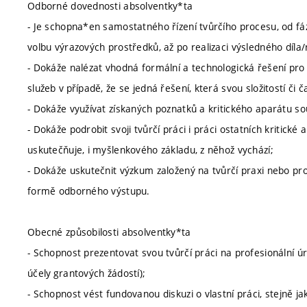
Odborné dovednosti absolventky*ta
- Je schopna*en samostatného řízení tvůrčího procesu, od fáz
volbu výrazových prostředků, až po realizaci výsledného díla
- Dokáže nalézat vhodná formální a technologická řešení pro 
služeb v případě, že se jedná řešení, která svou složitostí či
- Dokáže využívat získaných poznatků a kritického aparátu s
- Dokáže podrobit svoji tvůrčí práci i práci ostatních kritické 
uskutečňuje, i myšlenkového základu, z něhož vychází;
- Dokáže uskutečnit výzkum založený na tvůrčí praxi nebo pr
formě odborného výstupu.
Obecné způsobilosti absolventky*ta
- Schopnost prezentovat svou tvůrčí práci na profesionální úro
účely grantových žádostí);
- Schopnost vést fundovanou diskuzi o vlastní práci, stejně j