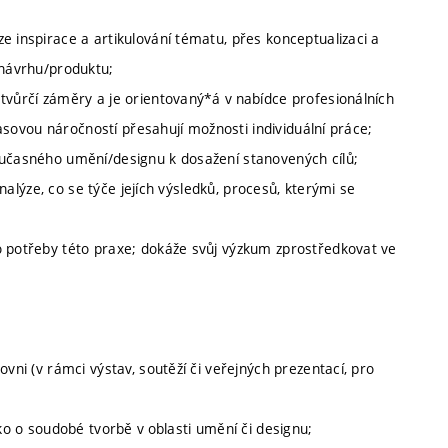
e inspirace a artikulování tématu, přes konceptualizaci a
/návrhu/produktu;
tvůrčí záměry a je orientovaný*á v nabídce profesionálních
 časovou náročností přesahují možnosti individuální práce;
oučasného umění/designu k dosažení stanovených cílů;
analýze, co se týče jejích výsledků, procesů, kterými se
o potřeby této praxe; dokáže svůj výzkum zprostředkovat ve
vni (v rámci výstav, soutěží či veřejných prezentací, pro
ako o soudobé tvorbě v oblasti umění či designu;