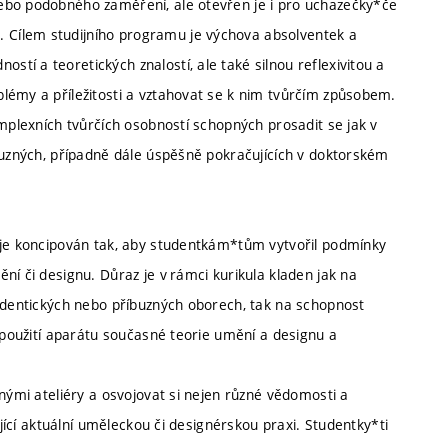
ebo podobného zaměření, ale otevřen je i pro uchazečky*če
Cílem studijního programu je výchova absolventek a
í a teoretických znalostí, ale také silnou reflexivitou a
lémy a příležitosti a vztahovat se k nim tvůrčím způsobem.
omplexních tvůrčích osobností schopných prosadit se jak v
íbuzných, případně dále úspěšně pokračujících v doktorském
 je koncipován tak, aby studentkám*tům vytvořil podmínky
ní či designu. Důraz je v rámci kurikula kladen jak na
 identických nebo příbuzných oborech, tak na schopnost
a použití aparátu současné teorie umění a designu a
anými ateliéry a osvojovat si nejen různé vědomosti a
ující aktuální uměleckou či designérskou praxi. Studentky*ti