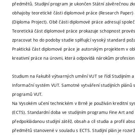
předmětů. Studijní program je ukončen Státní závěrečnou zko
obhajoby teoretické části diplomové práce (Research Paper) 
(Diploma Project). Obě části diplomové práce adresují spole
Teoretická část diplomové práce prokazuje schopnost provést 
zpracovat ho do podoby studie splňující vysoký standard pož
Praktická část diplomové práce je autorským projektem v ob
kreativní práce na úrovni, která odpovídá nárokům profesion
Studium na Fakultě výtvarných umění VUT se řídí Studijním a
Informační systém VUT. Samotné vytváření studijních plánů s
programů VUT.
Na Vysokém učení technickém v Brně je používán kreditní s
(ECTS). Standardní doba ve studijním programu Fine Art and 
předpokládanou studijní zátěž, obsah a cíl studia a profil a
předmětů stanovené v souladu s ECTS. Studijní plán je rozv