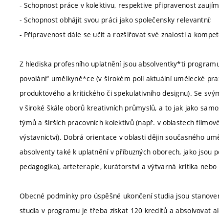
- Schopnost práce v kolektivu, respektive připravenost zaují
- Schopnost obhájit svou práci jako společensky relevantní;
- Připravenost dále se učit a rozšiřovat své znalosti a kompe
Z hlediska profesního uplatnění jsou absolventky*ti program
povolání“ umělkyně*ce (v širokém poli aktuální umělecké pra
produktového a kritického či spekulativního designu). Se svý
v široké škále oborů kreativních průmyslů, a to jak jako samo
týmů a širších pracovních kolektivů (např. v oblastech filmov
výstavnictví). Dobrá orientace v oblasti dějin současného umě
absolventy také k uplatnění v příbuzných oborech, jako jsou p
pedagogika), arteterapie, kurátorství a výtvarná kritika neb
Obecné podmínky pro úspěšné ukončení studia jsou stanove
studia v programu je třeba získat 120 kreditů a absolvovat 