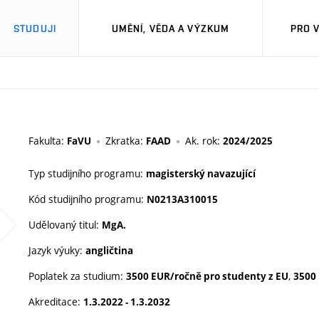
STUDUJI
UMĚNÍ, VĚDA A VÝZKUM
PRO 
M
Fakulta:
Zkratka:
Ak. rok:
FaVU
FAAD
2024/2025
Typ studijního programu:
magisterský navazující
Kód studijního programu:
N0213A310015
Udělovaný titul:
MgA.
Jazyk výuky:
angličtina
Poplatek za studium:
,
3500 EUR/ročně pro studenty z EU
3500
Akreditace:
1.3.2022 - 1.3.2032