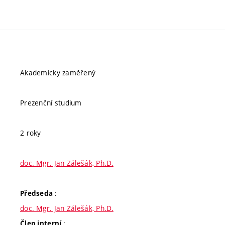
Akademicky zaměřený
Prezenční studium
2 roky
doc. Mgr. Jan Zálešák, Ph.D.
:
Předseda
doc. Mgr. Jan Zálešák, Ph.D.
:
Člen interní