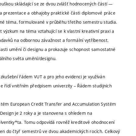
uškou skládající se ze dvou zvlášť hodnocených částí —
a prezentace a obhajoby praktické části diplomové práce
čné téma, formulované v průběhu třetího semestru studia.
výzkum na téma vztahující se k vlastní kreativní praxi a
adavků na odbornou závažnost a formální vytříbenost.
lasti umění či designu a prokazuje schopnost samostatné
álního světa umění/designu.
 zkušební řádem VUT a pro jeho evidenci je využíván
e řídí vnitřním předpisem univerzity – Řádem studijních
ystém European Credit Transfer and Accumulation Systém
Design je 2 roky a je stanovena s ohledem na
bsolventky*ta. Tomu odpovídá rovněž kreditové ohodnocení
ržen do čtyř semestrů ve dvou akademických rocích. Celkový