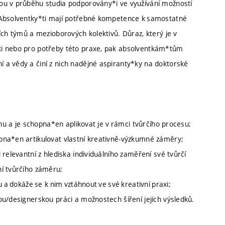
ou v průběhu studia podporovány*i ve využívání možností
 Absolventky*ti mají potřebné kompetence k samostatné
ích týmů a mezioborových kolektivů. Důraz, který je v
xi nebo pro potřeby této praxe, pak absolventkám*tům
 a vědy a činí z nich nadějné aspiranty*ky na doktorské
gnu a je schopna*en aplikovat je v rámci tvůrčího procesu;
pna*en artikulovat vlastní kreativně-výzkumné záměry;
relevantní z hlediska individuálního zaměření své tvůrčí
ní tvůrčího záměru;
 a dokáže se k nim vztáhnout ve své kreativní praxi;
u/designerskou práci a možnostech šíření jejích výsledků.