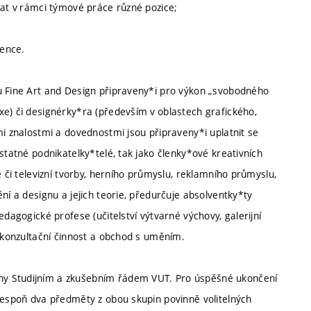
mat v rámci týmové práce různé pozice;
tence.
u Fine Art and Design připraveny*i pro výkon „svobodného
xe) či designérky*ra (především v oblastech grafického,
mi znalostmi a dovednostmi jsou připraveny*i uplatnit se
statné podnikatelky*telé, tak jako členky*ové kreativních
é či televizní tvorby, herního průmyslu, reklamního průmyslu,
ní a designu a jejich teorie, předurčuje absolventky*ty
edagogické profese (učitelství výtvarné výchovy, galerijní
o konzultační činnost a obchod s uměním.
ny Studijním a zkušebním řádem VUT. Pro úspěšné ukončení
alespoň dva předměty z obou skupin povinně volitelných