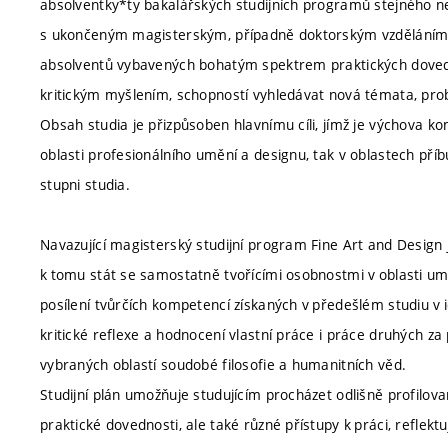
absolventky*ty bakalářských studijních programů stejného n
s ukončeným magisterským, případně doktorským vzděláním. 
absolventů vybavených bohatým spektrem praktických dovednost
kritickým myšlením, schopností vyhledávat nová témata, prob
Obsah studia je přizpůsoben hlavnímu cíli, jímž je výchova k
oblasti profesionálního umění a designu, tak v oblastech př
stupni studia.
Navazující magisterský studijní program Fine Art and Design
k tomu stát se samostatně tvořícími osobnostmi v oblasti umě
posílení tvůrčích kompetencí získaných v předešlém studiu v
kritické reflexe a hodnocení vlastní práce i práce druhých z
vybraných oblastí soudobé filosofie a humanitních věd.
Studijní plán umožňuje studujícím procházet odlišně profilov
praktické dovednosti, ale také různé přístupy k práci, reflekt