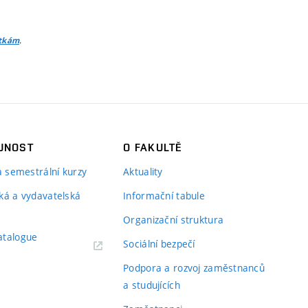
.
itkám
JNOST
O FAKULTĚ
 a semestrální kurzy
Aktuality
ká a vydavatelská
Informační tabule
Organizační struktura
atalogue
Sociální bezpečí
Podpora a rozvoj zaměstnanců
a studujících