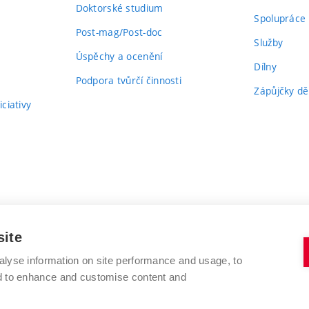
Doktorské studium
Spolupráce
Post-mag/Post-doc
Služby
Úspěchy a ocenění
Dílny
Podpora tvůrčí činnosti
Zápůjčky dě
ciativy
site
alyse information on site performance and usage, to
nd to enhance and customise content and
VYSOKÉ UČENÍ TECHNICKÉ V BRNĚ