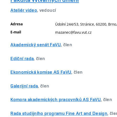
Ateliér video
, vedoucí
Adresa
Údolní 244/53, Stránice, 60200, Brno
E-mail
mazanec@favu.vut.cz
Akademický senát FaVU
, člen
Ediční rada
, člen
Ekonomická komise AS FaVU
, člen
Galerijní rada
, člen
Komora akademických pracovníků AS FaVU
, člen
Rada studijního programu Fine Art and Design
, čle