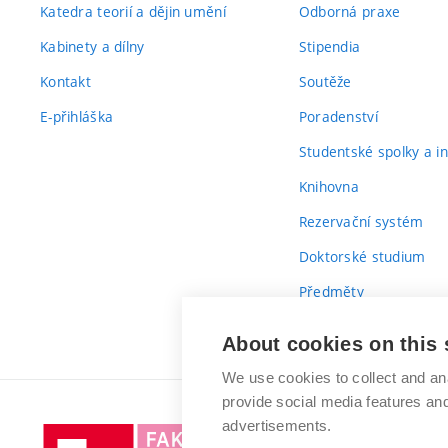
Katedra teorií a dějin umění
Odborná praxe
Kabinety a dílny
Stipendia
Kontakt
Soutěže
E-přihláška
Poradenství
Studentské spolky a ini
Knihovna
Rezervační systém
Doktorské studium
Předměty
Průvodce prvákem
About cookies on this 
We use cookies to collect and an
provide social media features a
advertisements.
Vysoké