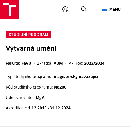
PŘIHLÁSIT
HLEDAT
MENU
SE
STUDIJNÍ PROGRAM
Výtvarná umění
Fakulta:
Zkratka:
Ak. rok:
FaVU
VUM
2023/2024
Typ studijního programu:
magisterský navazující
Kód studijního programu:
N8206
Udělovaný titul:
MgA.
Akreditace:
1.12.2015 - 31.12.2024