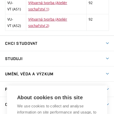
VU-
Výtvarná tvorba (Ateliér
92
VT (AS1)
sochařství 1)
VU-
Výtvarná tvorba (Ateliér
92
VT (AS2)
sochařství 2)
CHCI STUDOVAT
Pojďte na FaVU
STUDUJI
Nabídka ateliérů
Aktuality a výzvy
Přijímačky
UMĚNÍ, VĚDA A VÝZKUM
Studijní oddělení
Dny otevřených dveří
Centrum výzkumu
Časový plán studia
PRO VEŘEJNOST
Přípravné kurzy
Umělecká činnost
Studijní předpisy a formuláře
About cookies on this site
Studium bez bariér
Letní školy a semestrální kurzy
Publikační činnost
O FAKULTĚ
Studium a stáže v zahraničí
We use cookies to collect and analyse
Katedra teorií a dějin umění
Nakladatelská a vydavatelská činnost
Projekty
information on site performance and usage, to
Rezidenční pobyty