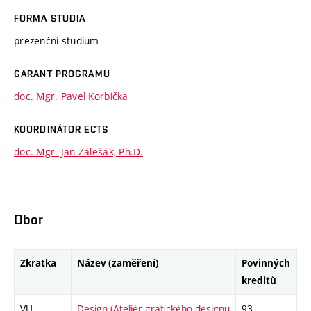
FORMA STUDIA
prezenční studium
GARANT PROGRAMU
doc. Mgr. Pavel Korbička
KOORDINÁTOR ECTS
doc. Mgr. Jan Zálešák, Ph.D.
Obor
Zkratka
Název (zaměření)
Povinných
kreditů
VU-
Design (Ateliér grafického designu
93