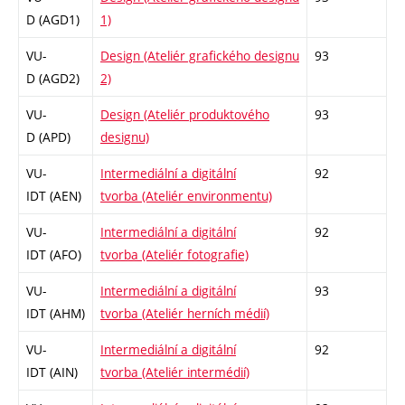
D (AGD1)
1)
VU-
Design (Ateliér grafického designu
93
D (AGD2)
2)
VU-
Design (Ateliér produktového
93
D (APD)
designu)
VU-
Intermediální a digitální
92
IDT (AEN)
tvorba (Ateliér environmentu)
VU-
Intermediální a digitální
92
IDT (AFO)
tvorba (Ateliér fotografie)
VU-
Intermediální a digitální
93
IDT (AHM)
tvorba (Ateliér herních médií)
VU-
Intermediální a digitální
92
IDT (AIN)
tvorba (Ateliér intermédií)