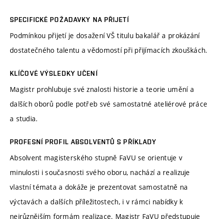
SPECIFICKÉ POŽADAVKY NA PŘIJETÍ
Podmínkou přijetí je dosažení VŠ titulu bakalář a prokázání
dostatečného talentu a vědomostí při přijímacích zkouškách.
KLÍČOVÉ VÝSLEDKY UČENÍ
Magistr prohlubuje své znalosti historie a teorie umění a
dalších oborů podle potřeb své samostatné ateliérové práce
a studia.
PROFESNÍ PROFIL ABSOLVENTŮ S PŘÍKLADY
Absolvent magisterského stupně FaVU se orientuje v
minulosti i současnosti svého oboru, nachází a realizuje
vlastní témata a dokáže je prezentovat samostatně na
výctavách a dalších příležitostech, i v rámci nabídky k
nejrůznějším formám realizace. Magistr FaVU předstupuje