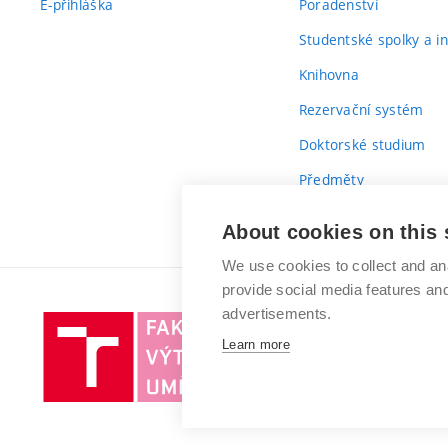
E-přihláška
Poradenství
Studentské spolky a ini
Knihovna
Rezervační systém
Doktorské studium
Předměty
Průvodce prvákem
About cookies on this 
We use cookies to collect and an
provide social media features a
advertisements.
Vysoké
Learn more
učení
technické
v
Brně