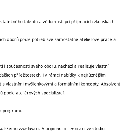
dostatečného talentu a vědomostí při přijímacích zkouškách.
lších oborů podle potřeb své samostatné ateliérové práce a
 i současnosti svého oboru, nachází a realizuje vlastní
ších příležitostech, i v rámci nabídky k nejrůznějším
 s vlastními myšlenkovými a formálními koncepty. Absolvent
 podle ateliérových specializací.
ho programu.
lskému vzdělávání. V přijímacím řízení ani ve studiu