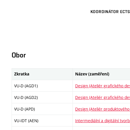
KOORDINÁTOR ECTS
Obor
Zkratka
Název (zaměření)
VU-D (AGD1)
Design (Ateliér grafického de
VU-D (AGD2)
Design (Ateliér grafického de
VU-D (APD)
Design (Ateliér produktového
VU-IDT (AEN)
Intermediální a digitální tvor