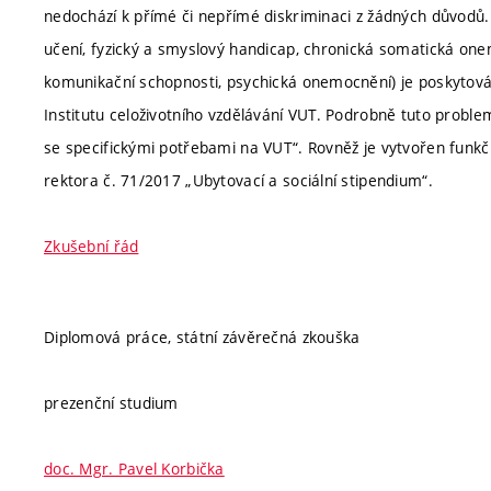
nedochází k přímé či nepřímé diskriminaci z žádných důvodů.
učení, fyzický a smyslový handicap, chronická somatická one
komunikační schopnosti, psychická onemocnění) je poskytová
Institutu celoživotního vzdělávání VUT. Podrobně tuto proble
se specifickými potřebami na VUT“. Rovněž je vytvořen funkčn
rektora č. 71/2017 „Ubytovací a sociální stipendium“.
Zkušební řád
Diplomová práce, státní závěrečná zkouška
prezenční studium
doc. Mgr. Pavel Korbička