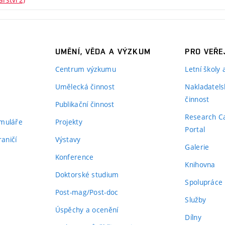
UMĚNÍ, VĚDA A VÝZKUM
PRO VEŘE
Centrum výzkumu
Letní školy
Umělecká činnost
Nakladatels
činnost
Publikační činnost
Research C
rmuláře
Projekty
Portal
aničí
Výstavy
Galerie
Konference
Knihovna
Doktorské studium
Spolupráce
Post-mag/Post-doc
Služby
Úspěchy a ocenění
Dílny