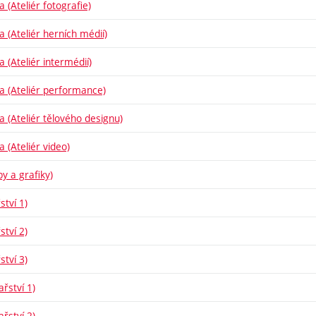
a (Ateliér fotografie)
a (Ateliér herních médií)
a (Ateliér intermédií)
ba (Ateliér performance)
ba (Ateliér tělového designu)
a (Ateliér video)
y a grafiky)
ství 1)
ství 2)
ství 3)
řství 1)
řství 2)