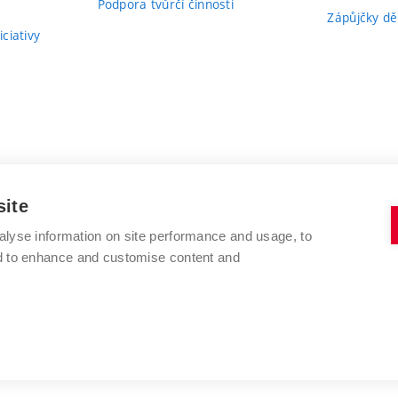
Podpora tvůrčí činnosti
Zápůjčky dě
ciativy
site
alyse information on site performance and usage, to
nd to enhance and customise content and
VYSOKÉ UČENÍ TECHNICKÉ V BRNĚ
FAKULTA VÝTVARNÝCH UMĚNÍ
Údolní 244/53
www.favu.vut.cz
602 00 Brno
studijni@favu.vut.cz