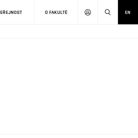
VEŘEJNOST
O FAKULTĚ
EN
PŘIHLÁSIT
HLEDAT
SE