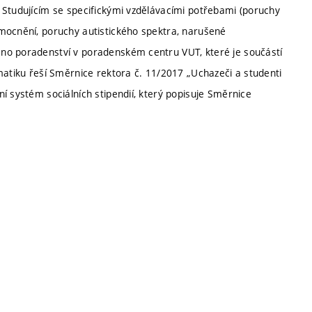
 Studujícím se specifickými vzdělávacími potřebami (poruchy
mocnění, poruchy autistického spektra, narušené
no poradenství v poradenském centru VUT, které je součástí
matiku řeší Směrnice rektora č. 11/2017 „Uchazeči a studenti
í systém sociálních stipendií, který popisuje Směrnice