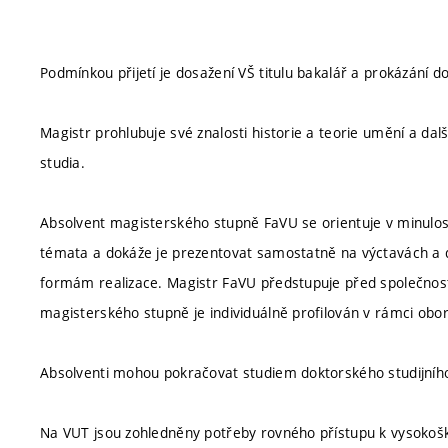
Podmínkou přijetí je dosažení VŠ titulu bakalář a prokázání 
Magistr prohlubuje své znalosti historie a teorie umění a da
studia.
Absolvent magisterského stupně FaVU se orientuje v minulosti
témata a dokáže je prezentovat samostatně na výctavách a dal
formám realizace. Magistr FaVU předstupuje před společnost
magisterského stupně je individuálně profilován v rámci oborů
Absolventi mohou pokračovat studiem doktorského studijní
Na VUT jsou zohledněny potřeby rovného přístupu k vysokoško