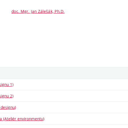
doc. Mgr. Jan Zálešák, Ph.D.
signu 1)
signu 2)
 designu)
ba (Ateliér environmentu)