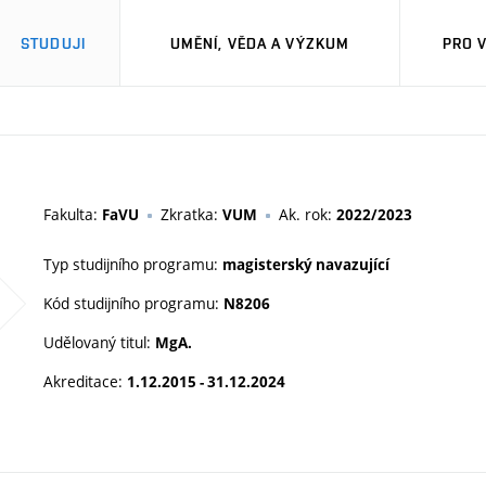
STUDUJI
UMĚNÍ, VĚDA A VÝZKUM
PRO 
M
Fakulta:
Zkratka:
Ak. rok:
FaVU
VUM
2022/2023
Typ studijního programu:
magisterský navazující
Kód studijního programu:
N8206
Udělovaný titul:
MgA.
Akreditace:
1.12.2015 - 31.12.2024