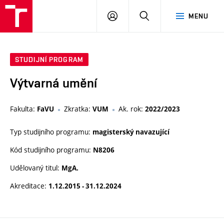
PŘIHLÁSIT
HLEDAT
MENU
SE
STUDIJNÍ PROGRAM
Výtvarná umění
Fakulta:
Zkratka:
Ak. rok:
FaVU
VUM
2022/2023
Typ studijního programu:
magisterský navazující
Kód studijního programu:
N8206
Udělovaný titul:
MgA.
Akreditace:
1.12.2015 - 31.12.2024