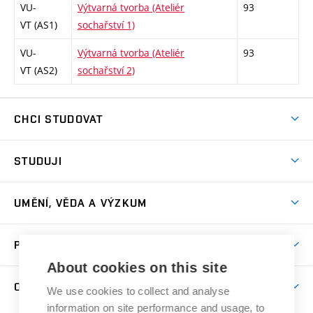
VU-
Výtvarná tvorba (Ateliér
93
VT (AS1)
sochařství 1)
VU-
Výtvarná tvorba (Ateliér
93
VT (AS2)
sochařství 2)
CHCI STUDOVAT
Pojďte na FaVU
STUDUJI
Nabídka ateliérů
Aktuality a výzvy
Přijímačky
UMĚNÍ, VĚDA A VÝZKUM
Studijní oddělení
Dny otevřených dveří
Centrum výzkumu
Časový plán studia
PRO VEŘEJNOST
Přípravné kurzy
Umělecká činnost
Studijní předpisy a formuláře
About cookies on this site
Studium bez bariér
Letní školy a semestrální kurzy
Publikační činnost
O FAKULTĚ
Studium a stáže v zahraničí
We use cookies to collect and analyse
Katedra teorií a dějin umění
Nakladatelská a vydavatelská činnost
Projekty
information on site performance and usage, to
Rezidenční pobyty