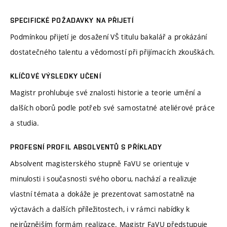
SPECIFICKÉ POŽADAVKY NA PŘIJETÍ
Podmínkou přijetí je dosažení VŠ titulu bakalář a prokázání
dostatečného talentu a vědomostí při přijímacích zkouškách.
KLÍČOVÉ VÝSLEDKY UČENÍ
Magistr prohlubuje své znalosti historie a teorie umění a
dalších oborů podle potřeb své samostatné ateliérové práce
a studia.
PROFESNÍ PROFIL ABSOLVENTŮ S PŘÍKLADY
Absolvent magisterského stupně FaVU se orientuje v
minulosti i současnosti svého oboru, nachází a realizuje
vlastní témata a dokáže je prezentovat samostatně na
výctavách a dalších příležitostech, i v rámci nabídky k
nejrůznějším formám realizace. Magistr FaVU předstupuje