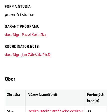
FORMA STUDIA
prezenční studium
GARANT PROGRAMU
doc. Mgr. Pavel Korbička
KOORDINÁTOR ECTS
doc. Mgr. Jan Zálešák, Ph.D.
Obor
Zkratka
Název (zaměření)
Povinných
kreditů
VU-
Design (Ateliér grafického designu
93