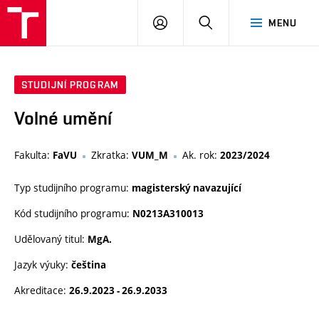
PŘIHLÁSIT
HLEDAT
MENU
SE
STUDIJNÍ PROGRAM
Volné umění
Fakulta:
Zkratka:
Ak. rok:
FaVU
VUM_M
2023/2024
Typ studijního programu:
magisterský navazující
Kód studijního programu:
N0213A310013
Udělovaný titul:
MgA.
Jazyk výuky:
čeština
Akreditace:
26.9.2023 - 26.9.2033