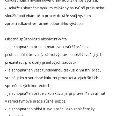
uskutečňuje, i myšlenkového základu, z něhož vychází;
- Dokáže uskutečnit výzkum založený na tvůrčí praxi nebo
sloužící potřebám této praxe; dokáže svůj výzkum
zprostředkovat ve formě odborného výstupu.
Obecné způsobilosti absolventky*ta
- Je schopna*en prezentovat svou tvůrčí práci na
profesionální úrovni (v rámci výstav, soutěží či veřejných
prezentací, pro účely grantových žádostí);
- Je schopna*en vést fundovanou diskuzi o vlastní práci,
stejně jako o soudobé kulturní produkci a jejich širších
společenských kontextech;
- Je schopna*en práce v kolektivu, je připraven*a zaujímat
v rámci týmové práce různé pozice;
- Je schopna*en obhájit svou práci jako společensky