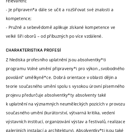
relevantní;
- Je připraven*a dále se učit a rozšiřovat své znalosti a
kompetence;
- Pružně a sebevědomě aplikuje získané kompetence ve
velké šíři oborů – od příbuzných po více vzdálené.
CHARAKTERISTIKA PROFESÍ
Z hlediska profesního uplatnění jsou absolventky*ti
programu Volné umění připraveny*i pro výkon „svobodného
povolání“ umělkyně*ce. Dobrá orientace v oblasti dějin a
teorie současného umění spolu s vysokou úrovní písemného
projevu předurčuje absolventky*ty absolventy také
k uplatnění na významných neuměleckých pozicích v provozu
současného umění (kurátorství, výtvarná kritika, vedení
výstavních institucí, organizování výstav a festivalů, realizace
galerijních instalací a architektury). Absolventky*ti jsou také