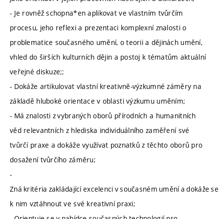
- Je rovněž schopna*en aplikovat ve vlastním tvůrčím
procesu, jeho reflexi a prezentaci komplexní znalosti o
problematice současného umění, o teorii a dějinách umění,
vhled do širších kulturních dějin a postoj k tématům aktuální
veřejné diskuze;;
- Dokáže artikulovat vlastní kreativně-výzkumné záměry na
základě hluboké orientace v oblasti výzkumu uměním;
- Má znalosti z vybraných oborů přírodních a humanitních
věd relevantních z hlediska individuálního zaměření své
tvůrčí praxe a dokáže využívat poznatků z těchto oborů pro
dosažení tvůrčího záměru;
-
Zná kritéria zakládající excelenci v současném umění a dokáže se
k nim vztáhnout ve své kreativní praxi;
- Orientuje se v nabídce současných technologií pro