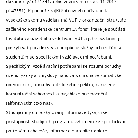
dokumenty/-d141841/uplne-zneni-smernice-c-11-2017-
p147551). K podpoře zajištění rovného přístupu k
vysokoškolskému vzdělání má VUT v organizační struktuře
začleněno Poradenské centrum „Alfons“, které je součástí
Institutu celoživotního vzdělávání VUT a jeho posláním je
poskytovat poradenství a podpůrné služby uchazečům a
studentům se specifickými vzdělávacími potřebami.
Specifickými vzdělávacími potřebami se rozumí poruchy
učení, fyzický a smyslový handicap, chronické somatické
onemocnění, poruchy autistického spektra, narušené
komunikační schopnosti a psychické onemocnění
(alfons.vutbr.cz/o-nas).
Studujícím jsou poskytovány informace týkající se
přístupnosti studijních programů vzhledem ke specifickým
potřebám uchazeče, informace o architektonické