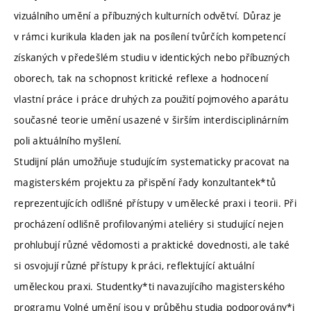
vizuálního umění a příbuzných kulturních odvětví. Důraz je
v rámci kurikula kladen jak na posílení tvůrčích kompetencí
získaných v předešlém studiu v identických nebo příbuzných
oborech, tak na schopnost kritické reflexe a hodnocení
vlastní práce i práce druhých za použití pojmového aparátu
současné teorie umění usazené v širším interdisciplinárním
poli aktuálního myšlení.
Studijní plán umožňuje studujícím systematicky pracovat na
magisterském projektu za přispění řady konzultantek*tů
reprezentujících odlišné přístupy v umělecké praxi i teorii. Při
procházení odlišně profilovanými ateliéry si studující nejen
prohlubují různé vědomosti a praktické dovednosti, ale také
si osvojují různé přístupy k práci, reflektující aktuální
uměleckou praxi. Studentky*ti navazujícího magisterského
programu Volné umění jsou v průběhu studia podporovány*i