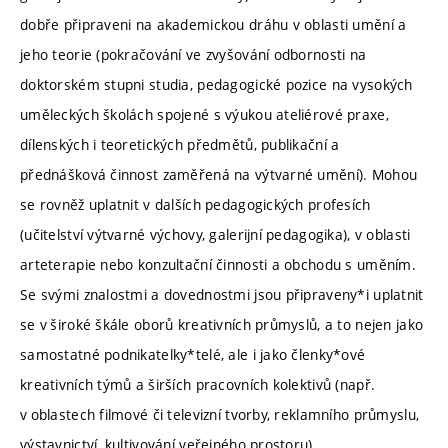
dobře připraveni na akademickou dráhu v oblasti umění a
jeho teorie (pokračování ve zvyšování odbornosti na
doktorském stupni studia, pedagogické pozice na vysokých
uměleckých školách spojené s výukou ateliérové praxe,
dílenských i teoretických předmětů, publikační a
přednášková činnost zaměřená na výtvarné umění). Mohou
se rovněž uplatnit v dalších pedagogických profesích
(učitelství výtvarné výchovy, galerijní pedagogika), v oblasti
arteterapie nebo konzultační činnosti a obchodu s uměním.
Se svými znalostmi a dovednostmi jsou připraveny*i uplatnit
se v široké škále oborů kreativních průmyslů, a to nejen jako
samostatné podnikatelky*telé, ale i jako členky*ové
kreativních týmů a širších pracovních kolektivů (např.
v oblastech filmové či televizní tvorby, reklamního průmyslu,
výstavnictví, kultivování veřejného prostoru).