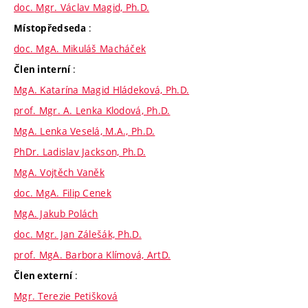
doc. Mgr. Václav Magid, Ph.D.
:
Místopředseda
doc. MgA. Mikuláš Macháček
:
Člen interní
MgA. Katarína Magid Hládeková, Ph.D.
prof. Mgr. A. Lenka Klodová, Ph.D.
MgA. Lenka Veselá, M.A., Ph.D.
PhDr. Ladislav Jackson, Ph.D.
MgA. Vojtěch Vaněk
doc. MgA. Filip Cenek
MgA. Jakub Polách
doc. Mgr. Jan Zálešák, Ph.D.
prof. MgA. Barbora Klímová, ArtD.
:
Člen externí
Mgr. Terezie Petišková