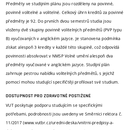
Předměty ve studijním plánu jsou rozděleny na povinné,
povinně volitelné a volitelné. Celkový úhrn kreditů za povinné
předměty je 92. Do prvních dvou semestrů studia jsou
vloženy dvě skupiny povinně volitelných předmětů (PVP typu
B) vyučovaných v anglickém jazyce. Je stanovena podmínka
získat alespoň 3 kredity v každé této skupině, což odpovídá
povinnosti absolvovat v NMSP Volné umění alespoň dva
předměty vyučované v anglickém jazyce. Studijní plán
zahrnuje pestrou nabídku volitelných předmětů, s jejichž
pomocí mohou studující specifičtěji profilovat své studium.
DOSTUPNOST PRO ZDRAVOTNĚ POSTIŽENÉ
VUT poskytuje podporu studujícím se specifickými
potřebami, podrobnosti jsou uvedeny ve Směrnici rektora č.
11/2017 (www.vutbr.cz/uredni-deska/vnitrni-predpisy-a-