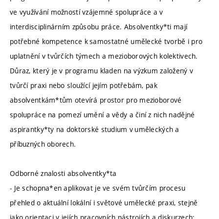
ve využívání možností vzájemné spolupráce a v
interdisciplinárním způsobu práce. Absolventky*ti mají
potřebné kompetence k samostatné umělecké tvorbě i pro
uplatnění v tvůrčích týmech a mezioborových kolektivech.
Důraz, který je v programu kladen na výzkum založený v
tvůrčí praxi nebo sloužící jejím potřebám, pak
absolventkám*tům otevírá prostor pro mezioborové
spolupráce na pomezí umění a vědy a činí z nich nadějné
aspirantky*ty na doktorské studium v uměleckých a
příbuzných oborech.
Odborné znalosti absolventky*ta
- Je schopna*en aplikovat je ve svém tvůrčím procesu
přehled o aktuální lokální i světové umělecké praxi, stejně
jako orientaci v jejích pracovních nástrojích a diskurzech;