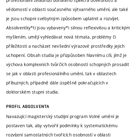
profesionální zvládnutí bohatého spektra dovedností a
vědomostí v oblasti současného výtvarného umění, ale také
je jsou schopni svébytným způsobem uplatnit a rozvíjet.
Absolventky*ti jsou vybaveny*i silnou reflexivitou a kritickým
myšlením, umějí vyhledávat nová témata, problémy či
příležitosti a nacházet nevšední výrazové prostředky jejich
uchopení. Obsah studia je přizpůsoben hlavnímu cíli, jímž je
výchova komplexních tvůrčích osobností schopných prosadit
se jak v oblasti profesionálního umění, tak v oblastech
příbuzných, případně dále úspěšně pokračujících v
doktorském stupni studia.
PROFIL ABSOLVENTA
Navazující magisterský studijní program Volné umění je
postaven tak, aby vytvořil podmínky k systematickému
rozvíjení samostatných tvořících osobností v oblasti