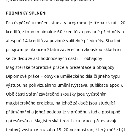
PODMÍNKY SPLNĚNÍ
Pro úspěšné ukončení studia v programu je třeba získat 120
kreditů, z toho minimálně 60 kreditů za povinné předměty a
alespoň 14 kreditů za povinně volitelné předměty. Studijní
program je ukončen Státní závěrečnou zkouškou skládající
se ze dvou zvlášť hodnocených částí — obhajoby
Magisterské teoretické práce a prezentace a obhajoby
Diplomové práce – obvykle uměleckého díla či jiného typu
výstupu na poli vizuálního umění (výstava, publikace apod.).
Obě části Státní závěrečné zkoušky jsou vyústěním
magisterského projektu, na jehož základě jsou studující
přijímány*ni a jehož podoba je v průběhu studia postupně
upřesňována. Magisterská teoretická práce představuje
textový výstup v rozsahu 15–20 normostran, který může být