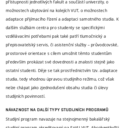
přístupnosti jednotlivých fakult a součástí univerzity, o
možnostech ubytování na kolejích VUT, o možnostech
adaptace přijímacího řízení a adaptaci samotného studia. K
dalším službám centra pro studenty se specifickými
vzdělávacími potřebami pak také patří tlumočnický a
přepisovatelský servis, či asistenční služby – průvodcovské,
prostorové orientace s cílem umožnit těmto studentům
především prokázat své dovednosti a znalosti stejně jako
ostatní studenti. Děje se tak prostřednictvím tzv. adaptace
studia, tedy vhodnou úpravou studijního režimu, což však
nelze chápat jako zjednodušení obsahu studia či úlevy
studijních povinností.
NÁVAZNOST NA DALŠÍ TYPY STUDIJNÍCH PROGRAMŮ
Studijní program navazuje na stejnojmenný bakalářský
studijní program akreditovaný na FaVU VUT. Absolventky*ti