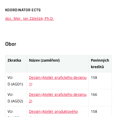
KOORDINÁTOR ECTS
doc. Mgr. Jan Zálešák, Ph.D.
Obor
Zkratka
Název (zaměření)
Povinných
kreditů
VU-
Design (Ateliér grafického designu
158
D (AGD1)
1)
VU-
Design (Ateliér grafického designu
166
D (AGD2)
2)
VU-
Design (Ateliér produktového
158