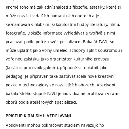
Kromě toho má základní znalosti z filozofie, estetiky, které si
může rozvíjet v dalších humanitních oborech a je
seznamován s hlubšími zákonitostmi hudby.literatury, filmu,
fotografie. Dokáže informace vyhledávat a tvořivě s nimi
pracovat podle potřeb své specializace. Bakalář FaVU se
může uplatnit jako volný umělec, schopný splnit soukromou i
veřejnou zakázku, jako organizátor kulturního provozu
(kurátor, pracovník galerie), případně se uplatnit jako
pedagog. Je připraven také zastávat zcela nové kreativní
pozice v technologicky se rozvíjejících oborech. Absolvent
bakalářského stupně FaVU je individuálně profilován v rámci
oborů podle ateliérových specializací.
PŘÍSTUP K DALŠÍMU VZDĚLÁVÁNÍ
Absolventi mohou pokračovat studiem navazujícího