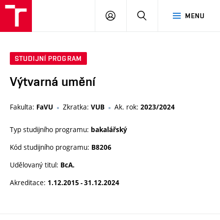
PŘIHLÁSIT
HLEDAT
MENU
SE
STUDIJNÍ PROGRAM
Výtvarná umění
Fakulta:
Zkratka:
Ak. rok:
FaVU
VUB
2023/2024
Typ studijního programu:
bakalářský
Kód studijního programu:
B8206
Udělovaný titul:
BcA.
Akreditace:
1.12.2015 - 31.12.2024