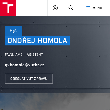
PŘIHLÁSIT
HLEDAT
MENU
SE
MgA.
ONDŘEJ
HOMOLA
FAVU, AM2 – ASISTENT
qvhomola@vutbr.cz
ODESLAT VUT ZPRÁVU