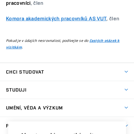
pracovníci
, člen
Komora akademických pracovníků AS VUT
, člen
Pokud je v údajích nesrovnalost, podívejte se do
častých otázek k
.
vizitkám
CHCI STUDOVAT
Pojďte na FaVU
STUDUJI
Nabídka ateliérů
Aktuality a výzvy
Přijímačky
UMĚNÍ, VĚDA A VÝZKUM
Studijní oddělení
Dny otevřených dveří
Centrum výzkumu
Časový plán studia
PRO VEŘEJNOST
Přípravné kurzy
Umělecká činnost
Studijní předpisy a formuláře