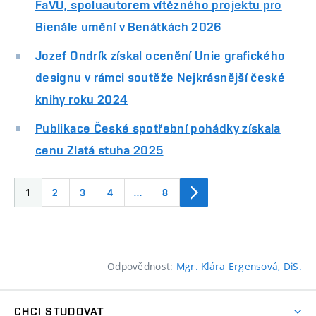
FaVU, spoluautorem vítězného projektu pro
Bienále umění v Benátkách 2026
Jozef Ondrík získal ocenění Unie grafického
designu v rámci soutěže Nejkrásnější české
knihy roku 2024
Publikace České spotřební pohádky získala
cenu Zlatá stuha 2025
1
2
3
4
…
8
Odpovědnost:
Mgr. Klára Ergensová, DiS.
CHCI STUDOVAT