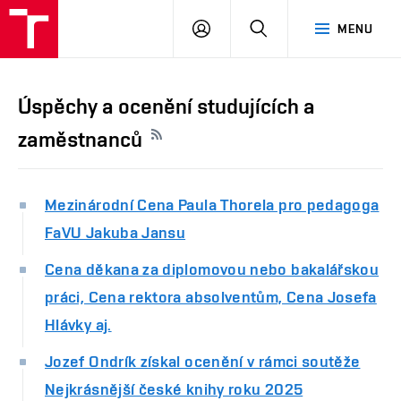
PŘIHLÁSIT
HLEDAT
MENU
SE
Úspěchy a ocenění studujících a
zaměstnanců
Mezinárodní Cena Paula Thorela pro pedagoga
FaVU Jakuba Jansu
Cena děkana za diplomovou nebo bakalářskou
práci, Cena rektora absolventům, Cena Josefa
Hlávky aj.
Jozef Ondrík získal ocenění v rámci soutěže
Nejkrásnější české knihy roku 2025