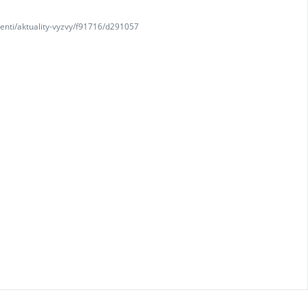
denti/aktuality-vyzvy/f91716/d291057