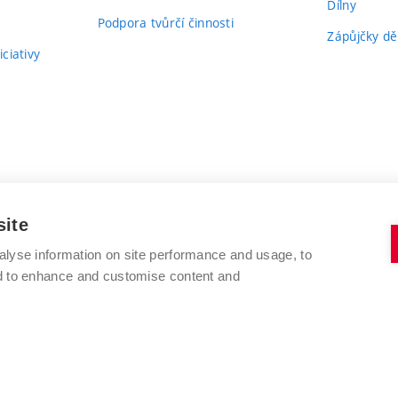
Dílny
Podpora tvůrčí činnosti
Zápůjčky dě
ciativy
site
alyse information on site performance and usage, to
nd to enhance and customise content and
VYSOKÉ UČENÍ TECHNICKÉ V BRNĚ
FAKULTA VÝTVARNÝCH UMĚNÍ
Údolní 244/53
www.favu.vut.cz
602 00 Brno
studijni@favu.vut.cz