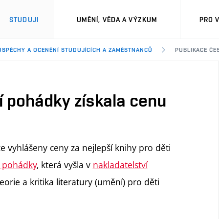
STUDUJI
UMĚNÍ, VĚDA A VÝZKUM
PRO 
ÚSPĚCHY A OCENĚNÍ STUDUJÍCÍCH A ZAMĚSTNANCŮ
PUBLIKACE ČE
í pohádky získala cenu
ze vyhlášeny ceny za nejlepší knihy pro děti
í pohádky
,
která vyšla v
nakladatelství
Teorie a kritika literatury (umění) pro děti