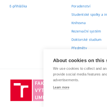
E-přihláška
Poradenství
Studentské spolky a ini
Knihovna
Rezervační systém
Doktorské studium
Předměty
Průvodce prvákem
About cookies on this 
We use cookies to collect and an
provide social media features a
advertisements.
Vysoké
Learn more
učení
technické
v
Brně