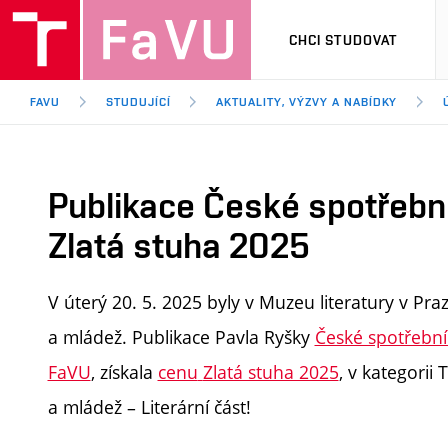
CHCI STUDOVAT
FAVU
STUDUJÍCÍ
AKTUALITY, VÝZVY A NABÍDKY
Publikace České spotřebn
Zlatá stuha 2025
V úterý 20. 5. 2025 byly v Muzeu literatury v Pra
a mládež. Publikace Pavla Ryšky
České spotřebn
FaVU
, získala
cenu
Zlatá stuha 2025
, v kategorii 
a mládež – Literární část!