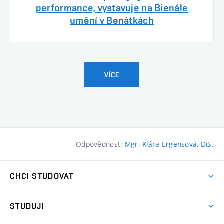
performance, vystavuje na Bienále
umění v Benátkách
VÍCE
Odpovědnost:
Mgr. Klára Ergensová, DiS.
CHCI STUDOVAT
Pojďte na FaVU
STUDUJI
Nabídka ateliérů