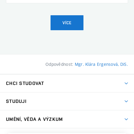
VÍCE
Odpovědnost:
Mgr. Klára Ergensová, DiS.
CHCI STUDOVAT
Pojďte na FaVU
STUDUJI
Nabídka ateliérů
Aktuality a výzvy
Přijímačky
UMĚNÍ, VĚDA A VÝZKUM
Studijní oddělení
Dny otevřených dveří
Centrum výzkumu