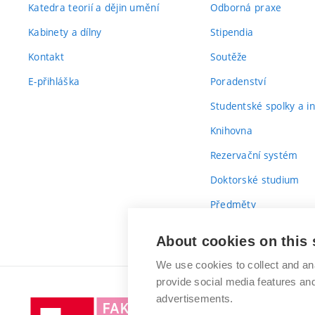
Katedra teorií a dějin umění
Odborná praxe
Kabinety a dílny
Stipendia
Kontakt
Soutěže
E-přihláška
Poradenství
Studentské spolky a ini
Knihovna
Rezervační systém
Doktorské studium
Předměty
Průvodce prvákem
About cookies on this 
We use cookies to collect and an
provide social media features a
advertisements.
Vysoké