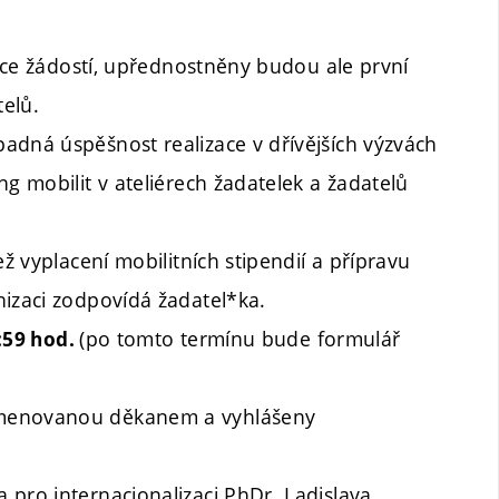
více žádostí, upřednostněny budou ale první
telů.
adná úspěšnost realizace v dřívějších výzvách
g mobilit v ateliérech žadatelek a žadatelů
ež vyplacení mobilitních stipendií a přípravu
nizaci zodpovídá žadatel*ka.
(po tomto termínu bude formulář
:59 hod.
jmenovanou děkanem a vyhlášeny
 pro internacionalizaci PhDr. Ladislava