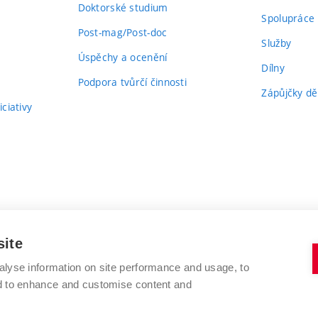
Doktorské studium
Spolupráce
Post-mag/Post-doc
Služby
Úspěchy a ocenění
Dílny
Podpora tvůrčí činnosti
Zápůjčky dě
ciativy
site
alyse information on site performance and usage, to
nd to enhance and customise content and
VYSOKÉ UČENÍ TECHNICKÉ V BRNĚ