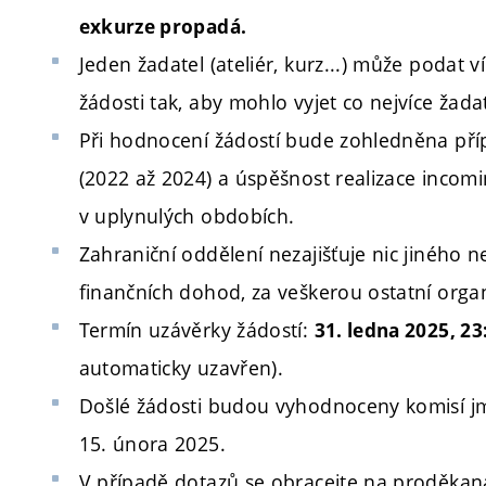
exkurze propadá.
Jeden žadatel (ateliér, kurz...) může podat 
žádosti tak, aby mohlo vyjet co nejvíce žada
Při hodnocení žádostí bude zohledněna příp
(2022 až 2024) a úspěšnost realizace incomin
v uplynulých obdobích.
Zahraniční oddělení nezajišťuje nic jiného n
finančních dohod, za veškerou ostatní orga
Termín uzávěrky žádostí:
31
. ledna 2025, 23
automaticky uzavřen).
Došlé žádosti budou vyhodnoceny komisí 
15. února 2025.
V případě dotazů se obracejte na proděkana