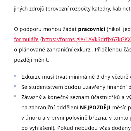
jiných zdrojů (provozní rozpočty katedry, kabinetů
O podporu mohou žádat
(nikoli je
pracovníci
formuláře
(
https://forms.gle/1AVk6drfjx67kGK
o plánované zahraniční exkurzi. Přidělenou čá
později měnit.
Exkurze musí trvat minimálně 3 dny včetně 
Se studentstvem budou uzavřeny finanční 
Závazný a konečný seznam účastnic*ků a výš
na zahraniční oddělení
měsíc p
NEJPOZDĚJI
v únoru a v první polovině března, v tomto
po vyhlášení). Pokud nebudou včas dodány