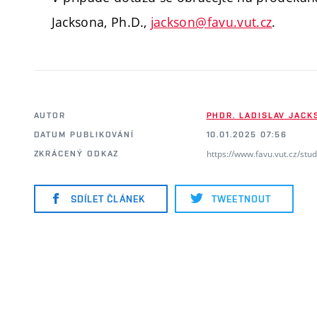
Jacksona, Ph.D.,
jackson@favu.vut.cz
.
AUTOR
PHDR. LADISLAV JACKS
DATUM PUBLIKOVÁNÍ
10.01.2025 07:56
https://www.favu.vut.cz/stu
ZKRÁCENÝ ODKAZ
SDÍLET ČLÁNEK
TWEETNOUT