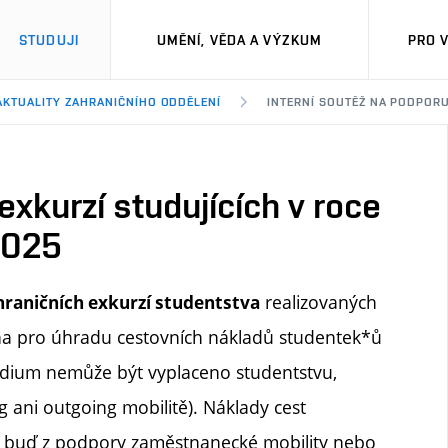
STUDUJI
UMĚNÍ, VĚDA A VÝZKUM
PRO 
AKTUALITY ZAHRANIČNÍHO ODDĚLENÍ
INTERNÍ SOUTĚŽ NA PODPORU
exkurzí studujících v roce
2025
realizovaných
hraničních exkurzí studentstva
ena pro úhradu cestovních nákladů studentek*ů
endium nemůže být vyplaceno studentstvu,
g ani outgoing mobilitě). Náklady cest
 buď z podpory zaměstnanecké mobility nebo