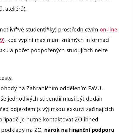
, ateliérů).
dnotliví*vé studenti*ky) prostřednictvím
on-line
X9
), kde vyplní maximum známých informací
stku a počet podpořených studujících nelze
cesty.
dohody na Zahraničním oddělením FaVU.
e jednotlivých stipendií musí být dodán
řed odjezdem (s výjimkou exkurzí začínajících
 případě je nutné kontaktovat ZO ihned
 podklady na ZO,
nárok na finanční podporu