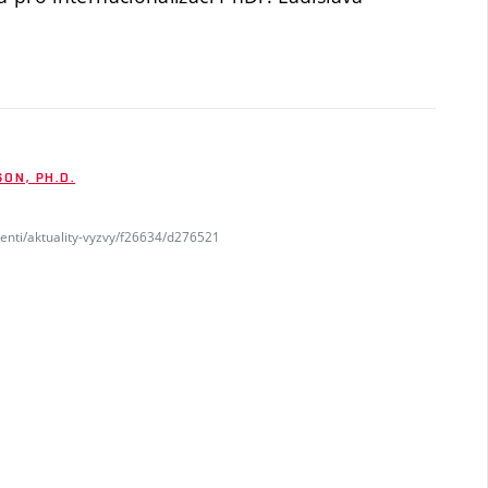
ON, PH.D.
denti/aktuality-vyzvy/f26634/d276521