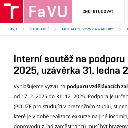
CHCI STUDOVAT
FAVU
STUDUJÍCÍ
AKTUALITY, VÝZVY A NABÍDKY
Interní soutěž na podporu 
2025, uzávěrka 31. ledna 
Vyhlašujeme výzvu na
podporu vzdělávacích za
od 17. 2. 2025 do 31. 12. 2025. Podpora je urč
(POUZE pro studující v prezenčním studiu, stip
které je v době realizace exkurze na jiné incomin
doprovodu z řad zaměstnanců musí být hrazeny