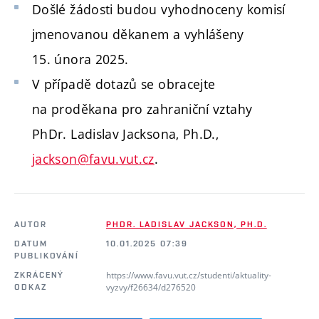
Došlé žádosti budou vyhodnoceny komisí
jmenovanou děkanem a vyhlášeny
15. února 2025.
V případě dotazů se obracejte
na proděkana pro zahraniční vztahy
PhDr. Ladislav Jacksona, Ph.D.,
jackson@favu.vut.cz
.
AUTOR
PHDR. LADISLAV JACKSON, PH.D.
DATUM
10.01.2025 07:39
PUBLIKOVÁNÍ
https://www.favu.vut.cz/studenti/aktuality-
ZKRÁCENÝ
vyzvy/f26634/d276520
ODKAZ