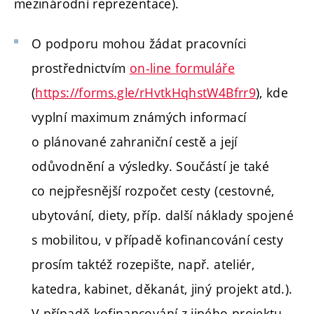
mezinárodní reprezentace).
O podporu mohou žádat pracovníci
prostřednictvím
on-line formuláře
(
https://forms.gle/rHvtkHqhstW4Bfrr9
)
,
kde
vyplní maximum známých informací
o plánované zahraniční cestě a její
odůvodnění a výsledky. Součástí je také
co nejpřesnější rozpočet cesty (cestovné,
ubytování, diety, příp. další náklady spojené
s mobilitou, v případě kofinancování cesty
prosím taktéž rozepište, např. ateliér,
katedra, kabinet, děkanát, jiný projekt atd.).
V případě kofinancování z jiného projektu