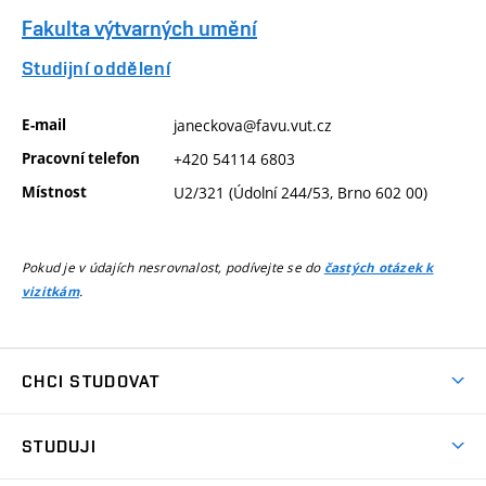
Fakulta výtvarných umění
Studijní oddělení
E-mail
janeckova@favu.vut.cz
Pracovní telefon
+420 54114 6803
Místnost
U2/321 (Údolní 244/53, Brno 602 00)
Pokud je v údajích nesrovnalost, podívejte se do
častých otázek k
.
vizitkám
CHCI STUDOVAT
Pojďte na FaVU
STUDUJI
Nabídka ateliérů