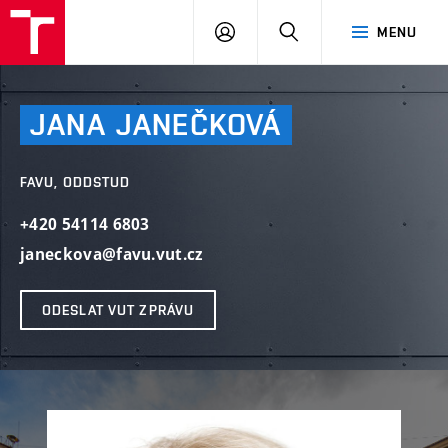
PŘIHLÁSIT
HLEDAT
MENU
SE
JANA
JANEČKOVÁ
FAVU, ODDSTUD
+420 54114 6803
janeckova@favu.vut.cz
ODESLAT VUT ZPRÁVU