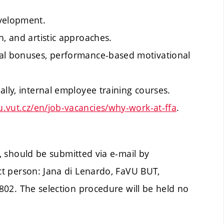
evelopment.
h, and artistic approaches.
nal bonuses, performance-based motivational
lly, internal employee training courses.
.vut.cz/en/job-vacancies/why-work-at-ffa
.
s, should be submitted via e-mail by
ct person: Jana di Lenardo, FaVU BUT,
6802.
The selection procedure will be held no