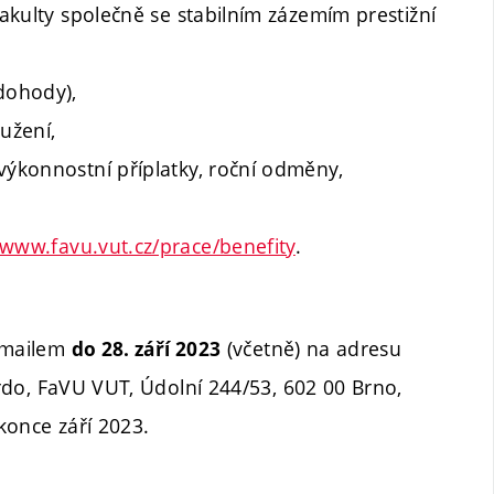
fakulty společně se stabilním zázemím prestižní
 dohody),
užení,
výkonnostní příplatky, roční odměny,
www.favu.vut.cz/prace/benefity
.
 emailem
(včetně) na adresu
do 28. září 2023
rdo, FaVU VUT, Údolní 244/53, 602 00 Brno,
konce září 2023.