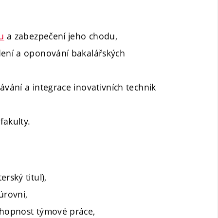
ru
a zabezpečení jeho chodu,
dení a oponování bakalářských
ávání a integrace inovativních technik
fakulty.
rský titul),
úrovni,
chopnost týmové práce,