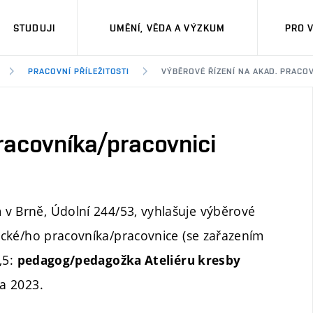
STUDUJI
UMĚNÍ, VĚDA A VÝZKUM
PRO 
PRACOVNÍ PŘÍLEŽITOSTI
VÝBĚROVÉ ŘÍZENÍ NA AKAD. PRACOV
pracovníka/pracovnici
 v Brně, Údolní 244/53, vyhlašuje výběrové
cké/ho pracovníka/pracovnice (se zařazením
,5:
pedagog/pedagožka Ateliéru kresby
a 2023.