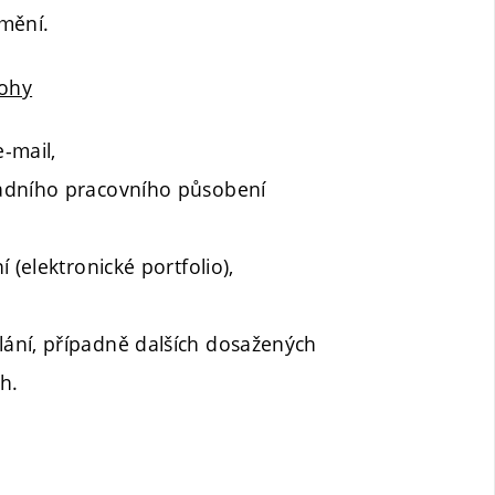
mění.
lohy
e-mail,
vadního pracovního působení
 (elektronické portfolio),
ání, případně dalších dosažených
h.