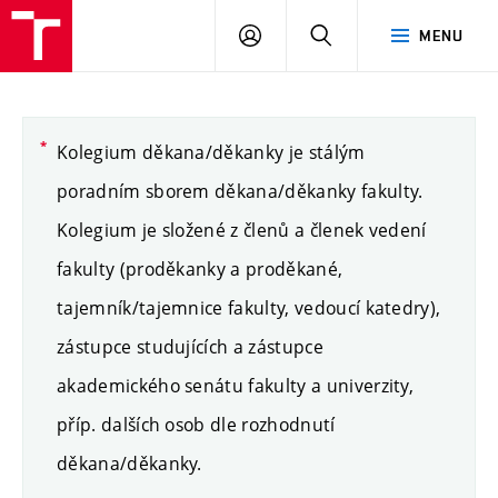
PŘIHLÁSIT
HLEDAT
MENU
SE
Kolegium děkana/děkanky je stálým
poradním sborem děkana/děkanky fakulty.
Kolegium je složené z členů a členek vedení
fakulty (proděkanky a proděkané,
tajemník/tajemnice fakulty, vedoucí katedry),
zástupce studujících a zástupce
akademického senátu fakulty a univerzity,
příp. dalších osob dle rozhodnutí
děkana/děkanky.