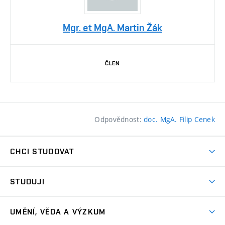
Mgr. et MgA. Martin Žák
ČLEN
Odpovědnost:
doc. MgA. Filip Cenek
CHCI STUDOVAT
Pojďte na FaVU
STUDUJI
Nabídka ateliérů
Aktuality a výzvy
Přijímačky
UMĚNÍ, VĚDA A VÝZKUM
Studijní oddělení