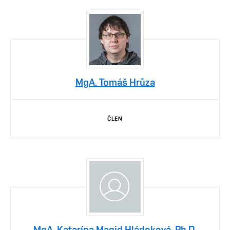
MgA. Tomáš Hrůza
ČLEN
MgA. Katarína Magid Hládeková, Ph.D.