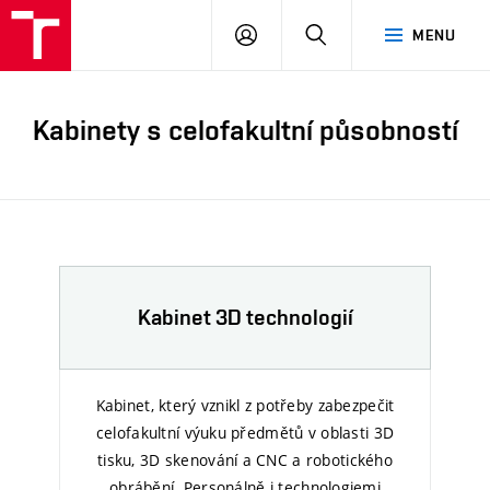
PŘIHLÁSIT
HLEDAT
MENU
SE
Kabinety s celofakultní působností
Kabinet 3D technologií
Kabinet, který vznikl z potřeby zabezpečit
celofakultní výuku předmětů v oblasti 3D
tisku, 3D skenování a CNC a robotického
obrábění. Personálně i technologiemi