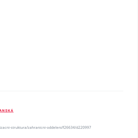
ŠANSKÁ
nizacni-struktura/zahranicni-oddeleni/f26634/d220997