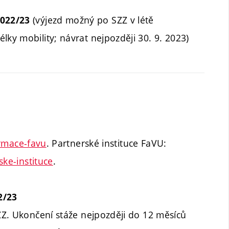
(výjezd možný po SZZ v létě
2022/23
lky mobility; návrat nejpozději 30. 9. 2023)
ormace-favu
. Partnerské instituce FaVU:
ske-instituce
.
2/23
Z. Ukončení stáže nejpozději do 12 měsíců