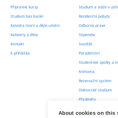
Přípravné kurzy
Studium a stáže v zahr
Studium bez bariér
Rezidenční pobyty
Katedra teorií a dějin umění
Odborná praxe
Kabinety a dílny
Stipendia
Kontakt
Soutěže
E-přihláška
Poradenství
Studentské spolky a ini
Knihovna
Rezervační systém
Doktorské studium
Předměty
Průvodce prvákem
About cookies on this 