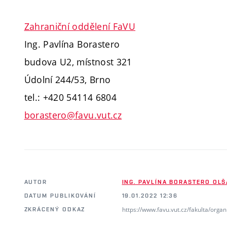
Zahraniční oddělení FaVU
Ing. Pavlína Borastero
budova U2, místnost 321
Údolní 244/53, Brno
tel.: +420 54114 6804
borastero@favu.vut.cz
AUTOR
ING. PAVLÍNA BORASTERO OL
DATUM PUBLIKOVÁNÍ
19.01.2022 12:36
https://www.favu.vut.cz/fakulta/orga
ZKRÁCENÝ ODKAZ