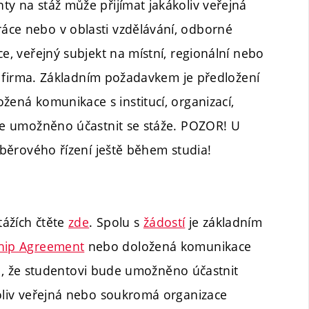
ty na stáž může přijímat jakákoliv veřejná
áce nebo v oblasti vzdělávání, odborné
e, veřejný subjekt na místní, regionální nebo
kt, firma. Základním požadavkem je předložení
ená komunikace s institucí, organizací,
ude umožněno účastnit se stáže. POZOR! U
výběrového řízení ještě během studia!
tážích čtěte
zde
. Spolu s
žádostí
je základním
hip Agreement
nebo doložená komunikace
ejmé, že studentovi bude umožněno účastnit
koliv veřejná nebo soukromá organizace