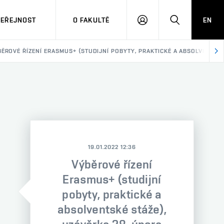
VEŘEJNOST
O FAKULTĚ
EN
PŘIHLÁSIT
HLEDAT
SE
ĚROVÉ ŘÍZENÍ ERASMUS+ (STUDIJNÍ POBYTY, PRAKTICKÉ A ABSOLVENTSKÉ
19.01.2022 12:36
Výběrové řízení
Erasmus+ (studijní
pobyty, praktické a
absolventské stáže),