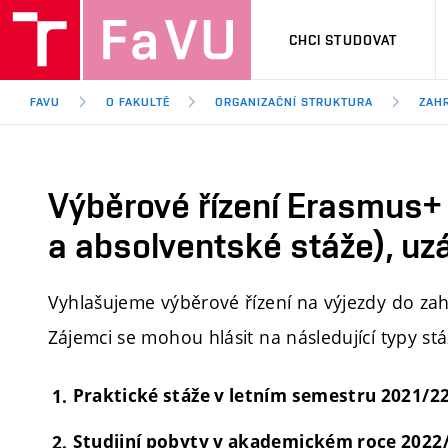
CHCI STUDOVAT
FAVU
O FAKULTĚ
ORGANIZAČNÍ STRUKTURA
ZAHR
Výběrové řízení Erasmus+ (
a absolventské stáže), uz
Vyhlašujeme výběrové řízení na výjezdy do za
Zájemci se mohou hlásit na následující typy stá
Praktické stáže v letním semestru 2021/2
Studijní pobyty v akademickém roce 2022