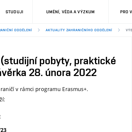
STUDUJI
UMĚNÍ, VĚDA A VÝZKUM
PRO 
ANIČNÍ ODDĚLENÍ
AKTUALITY ZAHRANIČNÍHO ODDĚLENÍ
VÝB
studijní pobyty, praktické
ávěrka 28. února 2022
hraničí v rámci programu Erasmus+.
ží:
2
/23