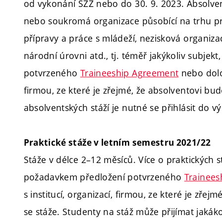
od vykonání SZZ nebo do 30. 9. 2023. Absolven
nebo soukromá organizace působící na trhu pr
přípravy a práce s mládeží, nezisková organizac
národní úrovni atd., tj. téměř jakýkoliv subje
potvrzeného
Traineeship Agreement
nebo dolož
firmou, ze které je zřejmé, že absolventovi b
absolventských stáží je nutné se přihlásit do 
Praktické stáže
v letním semestru 2021/22
Stáže v délce 2–12 měsíců. Více o praktických s
požadavkem předložení potvrzeného
Trainees
s institucí, organizací, firmou, ze které je zř
se stáže. Studenty na stáž může přijímat jaká