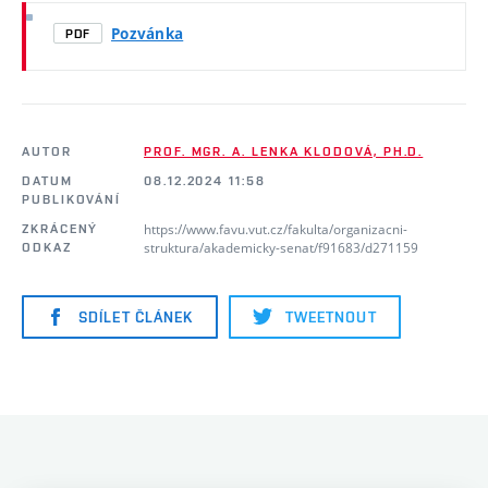
Pozvánka
PDF
AUTOR
PROF. MGR. A. LENKA KLODOVÁ, PH.D.
DATUM
08.12.2024 11:58
PUBLIKOVÁNÍ
https://www.favu.vut.cz/fakulta/organizacni-
ZKRÁCENÝ
struktura/akademicky-senat/f91683/d271159
ODKAZ
SDÍLET ČLÁNEK
TWEETNOUT