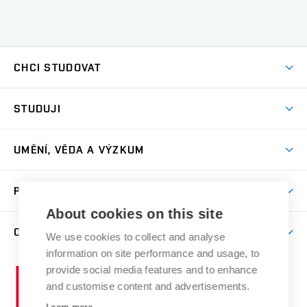
CHCI STUDOVAT
Pojďte na FaVU
STUDUJI
Nabídka ateliérů
Aktuality a výzvy
Přijímačky
UMĚNÍ, VĚDA A VÝZKUM
Studijní oddělení
Dny otevřených dveří
Centrum výzkumu
Časový plán studia
PRO VEŘEJNOST
Přípravné kurzy
Umělecká činnost
Studijní předpisy a formuláře
About cookies on this site
Studium bez bariér
Letní školy a semestrální kurzy
Publikační činnost
O FAKULTĚ
Studium a stáže v zahraničí
We use cookies to collect and analyse
Katedra teorií a dějin umění
Nakladatelská a vydavatelská činnost
Projekty
information on site performance and usage, to
Rezidenční pobyty
Aktuality
Kabinety a dílny
Research Catalogue
provide social media features and to enhance
Vysoké
Výstavy
Odborná praxe
Portal
Informační tabule
and customise content and advertisements.
Kontakt
učení
Konference
Stipendia