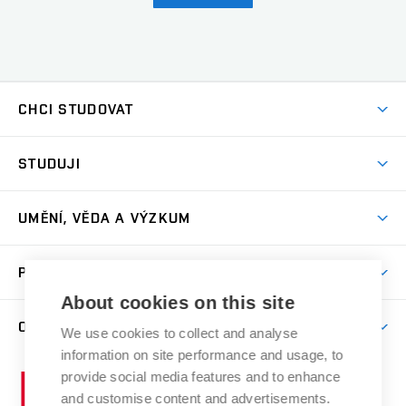
CHCI STUDOVAT
Pojďte na FaVU
STUDUJI
Nabídka ateliérů
Aktuality a výzvy
Přijímačky
UMĚNÍ, VĚDA A VÝZKUM
Studijní oddělení
Dny otevřených dveří
Centrum výzkumu
Časový plán studia
PRO VEŘEJNOST
Přípravné kurzy
Umělecká činnost
Studijní předpisy a formuláře
About cookies on this site
Studium bez bariér
Letní školy a semestrální kurzy
Publikační činnost
O FAKULTĚ
Studium a stáže v zahraničí
We use cookies to collect and analyse
Katedra teorií a dějin umění
Nakladatelská a vydavatelská činnost
Projekty
information on site performance and usage, to
Rezidenční pobyty
Aktuality
Kabinety a dílny
Research Catalogue
provide social media features and to enhance
Vysoké
Výstavy
Odborná praxe
Portal
Informační tabule
and customise content and advertisements.
Kontakt
učení