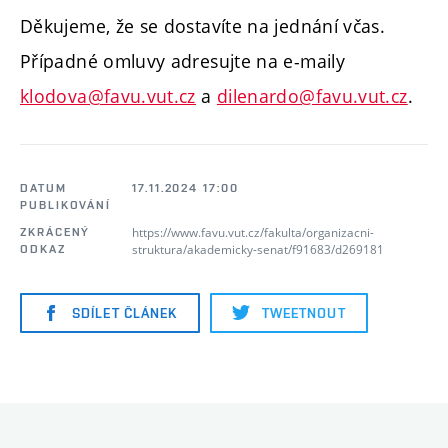
Děkujeme, že se dostavíte na jednání včas.
Případné omluvy adresujte na e-maily
klodova@favu.vut.cz
a
dilenardo@favu.vut.cz
.
DATUM
17.11.2024 17:00
PUBLIKOVÁNÍ
https://www.favu.vut.cz/fakulta/organizacni-
ZKRÁCENÝ
struktura/akademicky-senat/f91683/d269181
ODKAZ
SDÍLET ČLÁNEK
TWEETNOUT