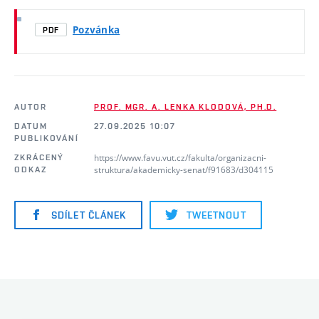
Pozvánka
PDF
AUTOR
PROF. MGR. A. LENKA KLODOVÁ, PH.D.
DATUM
27.09.2025 10:07
PUBLIKOVÁNÍ
https://www.favu.vut.cz/fakulta/organizacni-
ZKRÁCENÝ
struktura/akademicky-senat/f91683/d304115
ODKAZ
SDÍLET ČLÁNEK
TWEETNOUT