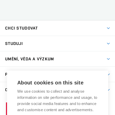
CHCI STUDOVAT
Pojďte na FaVU
STUDUJI
Nabídka ateliérů
Aktuality a výzvy
Přijímačky
UMĚNÍ, VĚDA A VÝZKUM
Studijní oddělení
Dny otevřených dveří
Centrum výzkumu
Časový plán studia
PRO VEŘEJNOST
Přípravné kurzy
Umělecká činnost
Studijní předpisy a formuláře
About cookies on this site
Studium bez bariér
Letní školy a semestrální kurzy
Publikační činnost
O FAKULTĚ
Studium a stáže v zahraničí
We use cookies to collect and analyse
Katedra teorií a dějin umění
Nakladatelská a vydavatelská činnost
Projekty
information on site performance and usage, to
Rezidenční pobyty
Aktuality
Kabinety a dílny
Research Catalogue
provide social media features and to enhance
Vysoké
Výstavy
Odborná praxe
Portal
Informační tabule
and customise content and advertisements.
Kontakt
učení
Konference