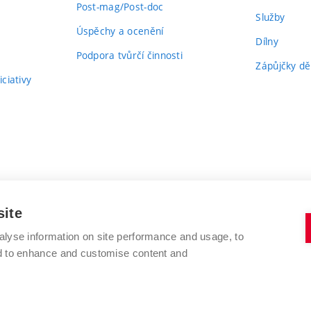
Post-mag/Post-doc
Služby
Úspěchy a ocenění
Dílny
Podpora tvůrčí činnosti
Zápůjčky dě
ciativy
site
alyse information on site performance and usage, to
nd to enhance and customise content and
VYSOKÉ UČENÍ TECHNICKÉ V BRNĚ
FAKULTA VÝTVARNÝCH UMĚNÍ
Údolní 244/53
www.favu.vut.cz