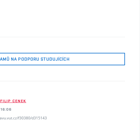
RAMŮ NA PODPORU STUDUJÍCÍCH
 FILIP CENEK
 16:06
favu.vut.cz/f30380/d315143