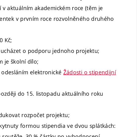
jí v aktuálním akademickém roce (těm je
udentek v prvním roce rozvolněného druhého
0 Kč;
a ucházet o podporu jednoho projektu;
 je školní dílo;
a odesláním elektronické
Žádosti o stipendijní
ozději do 15. listopadu aktuálního roku
ukovat rozpočet projektu;
kytnuty formou stipendia ve dvou splátkách:
ů soutěže, 30 % částky po vyhodnocení