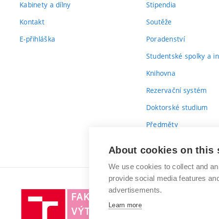
Kabinety a dílny
Stipendia
Kontakt
Soutěže
E-přihláška
Poradenství
Studentské spolky a ini
Knihovna
Rezervační systém
Doktorské studium
Předměty
Průvodce prvákem
About cookies on this 
We use cookies to collect and an
provide social media features a
advertisements.
Vysoké
Learn more
učení