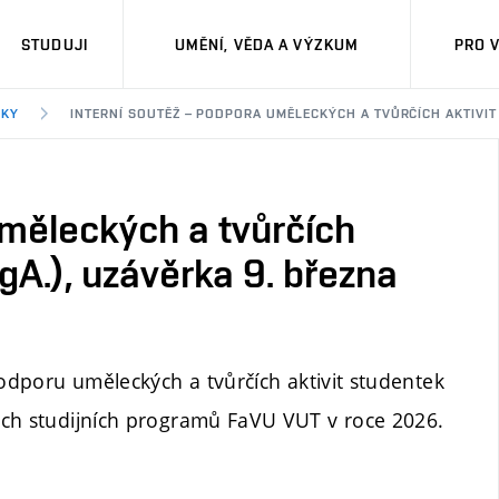
STUDUJI
UMĚNÍ, VĚDA A VÝZKUM
PRO 
DKY
INTERNÍ SOUTĚŽ – PODPORA UMĚLECKÝCH A TVŮRČÍCH AKTIVIT 
uměleckých a tvůrčích
MgA.), uzávěrka 9. března
odporu uměleckých a tvůrčích aktivit studentek
ých studijních programů FaVU VUT v roce 2026.