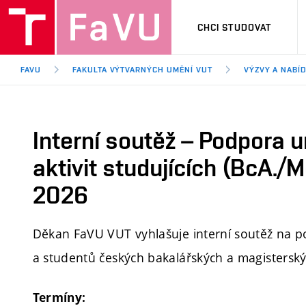
CHCI STUDOVAT
FAVU
FAKULTA VÝTVARNÝCH UMĚNÍ VUT
VÝZVY A NABÍ
Interní soutěž – Podpora 
aktivit studujících (BcA./
2026
Děkan FaVU VUT vyhlašuje interní soutěž
na p
a studentů českých bakalářských a magistersk
Termíny: