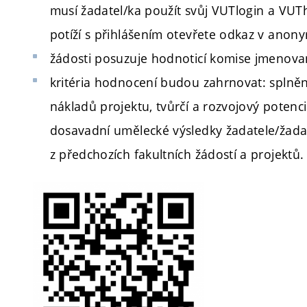
musí žadatel/ka použít svůj VUTlogin a VUT
potíží s přihlášením otevřete odkaz v anon
žádosti posuzuje hodnoticí komise jmenov
kritéria hodnocení budou zahrnovat: splněn
nákladů projektu, tvůrčí a rozvojový potenc
dosavadní umělecké výsledky žadatele/žadat
z předchozích fakultních žádostí a projektů.