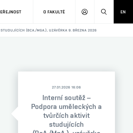
VEŘEJNOST
O FAKULTĚ
EN
PŘIHLÁSIT
HLEDAT
SE
STUDUJÍCÍCH (BCA./MGA.), UZÁVĚRKA 9. BŘEZNA 2026
27.01.2026 16:06
Interní soutěž –
Podpora uměleckých a
tvůrčích aktivit
studujících