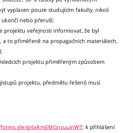
ýt vyplacen pouze studujícím fakulty, nikoli
 ukončí nebo přeruší;
 projektu veřejnosti informovat, že byl
T, a to přiměřeně na propagačních materiálech,
í;
výsledcích projektu přiměřeným způsobem
ýstupů projektu, předmětu řešení) musí
//forms.gle/gJ6xKmEMGncuuinW7
; k přihlášení