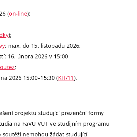
26 (
on-line
);
edky
);
vy
: max. do 15. listopadu 2026;
í: 16. února 2026 v 15:00
soutez
;
na 2026 15:00–15:30 (
KH/11
).
šení projektu studující prezenční formy
tudia na FaVU VUT ve studijním programu
 soutěži nemohou žádat studující