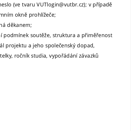
heslo (ve tvaru VUTlogin@vutbr.cz);
v případě
ymním okně prohlížeče;
aná děkanem;
í podmínek soutěže, struktura a přiměřenost
iál projektu a jeho společenský dopad,
elky, ročník studia, vypořádání závazků