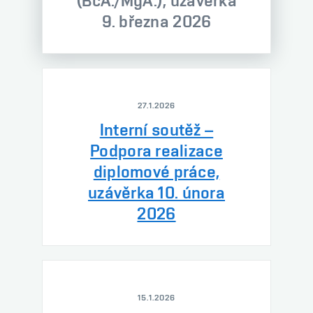
(BcA./MgA.), uzávěrka
9. března 2026
27.1.2026
Interní soutěž –
Podpora realizace
diplomové práce,
uzávěrka 10. února
2026
15.1.2026