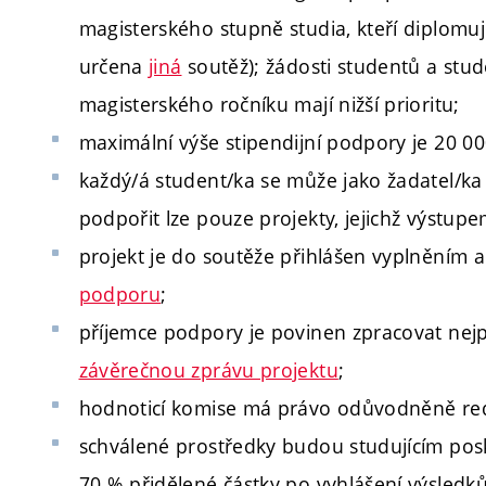
magisterského stupně studia, kteří diplomu
určena
jiná
soutěž); žádosti studentů a st
magisterského ročníku mají nižší prioritu;
maximální výše stipendijní podpory je 20 00
každý/á student/ka se může jako žadatel/k
podpořit lze pouze projekty, jejichž výstupem
projekt je do soutěže přihlášen vyplněním 
podporu
;
příjemce podpory je povinen zpracovat nejp
závěrečnou zprávu projektu
;
hodnoticí komise má právo odůvodněně red
schválené prostředky budou studujícím pos
70 % přidělené částky po vyhlášení výsledk