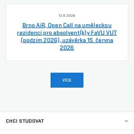
12.6.2026
Brno AiR, Open Call na uměleckou
rezidenci pro absolvent(k)y FaVU VUT
(podzim 2026), uzávěrka 15. června
2026
VÍCE
CHCI STUDOVAT
Pojďte na FaVU