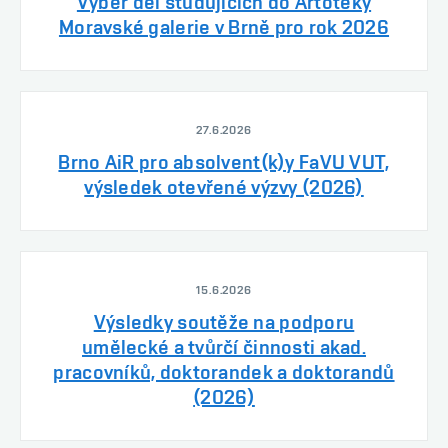
Výběr děl studujících do Artotéky
Moravské galerie v Brně pro rok 2026
27.6.2026
Brno AiR pro absolvent(k)y FaVU VUT,
výsledek otevřené výzvy (2026)
15.6.2026
Výsledky soutěže na podporu
umělecké a tvůrčí činnosti akad.
pracovníků, doktorandek a doktorandů
(2026)