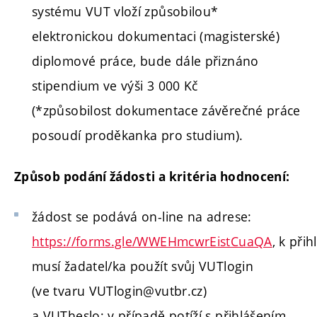
systému VUT vloží způsobilou*
elektronickou dokumentaci (magisterské)
diplomové práce, bude dále přiznáno
stipendium ve výši 3 000 Kč
(*způsobilost dokumentace závěrečné práce
posoudí proděkanka pro studium).
Způsob podání žádosti a kritéria hodnocení:
žádost se podává on-line na adrese:
https://forms.gle/WWEHmcwrEistCuaQA
, k přih
musí žadatel/ka použít svůj VUTlogin
(ve tvaru VUTlogin@vutbr.cz)
a VUTheslo; v případě potíží s přihlášením