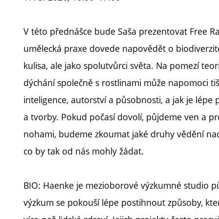
V této přednášce bude Saša prezentovat Free Rad
umělecká praxe dovede napovědět o biodiverzitě 
kulisa, ale jako spolutvůrci světa. Na pomezí teo
dýchání společně s rostlinami může napomoci ti
inteligence, autorství a působnosti, a jak je l
a tvorby. Pokud počasí dovolí, půjdeme ven a p
nohami, budeme zkoumat jaké druhy vědění nadále
co by tak od nás mohly žádat.
BIO: Haenke je mezioborové výzkumné studio půs
výzkum se pokouší lépe postihnout způsoby, který