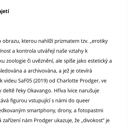
jetí
brazu, kterou nahlíží prizmatem tzv. „erotiky
lnost a kontrola utvářejí naše vztahy k
 zoologie či uvěznění, ale spíše jako estetický a
 sledována a archivována, a jež je otevírá
k videu SaF05 (2019) od Charlotte Prodger, ve
í v deltě řeky Okavango. Hříva lvice narušuje
tává figurou vstupující s námi do queer
ředkovaným smartphony, drony, a fotopastmi
zařízení nám Prodger ukazuje, že „divokost“ je