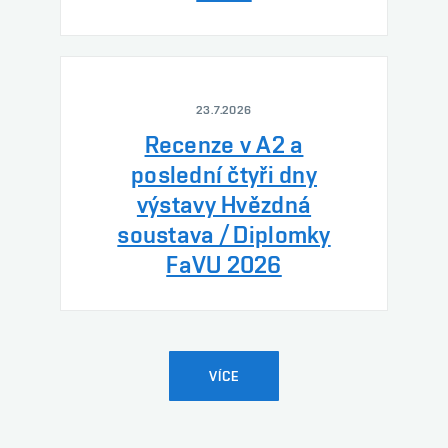
23.7.2026
Recenze v A2 a
poslední čtyři dny
výstavy Hvězdná
soustava / Diplomky
FaVU 2026
VÍCE