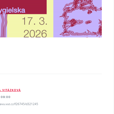
A VITÁZKOVÁ
 09:00
favu.vut.cz/f26745/d321245