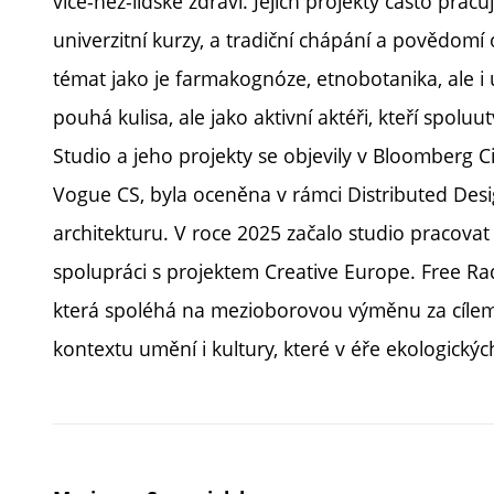
více-než-lidské zdraví. Jejich projekty často pracu
univerzitní kurzy, a tradiční chápání a povědomí o
témat jako je farmakognóze, etnobotanika, ale i u
pouhá kulisa, ale jako aktivní aktéři, kteří spoluu
Studio a jeho projekty se objevily v Bloomberg C
Vogue CS, byla oceněna v rámci Distributed Desi
architekturu. V roce 2025 začalo studio pracovat
spolupráci s projektem Creative Europe. Free Rad
která spoléhá na mezioborovou výměnu za cílem 
kontextu umění i kultury, které v éře ekologick