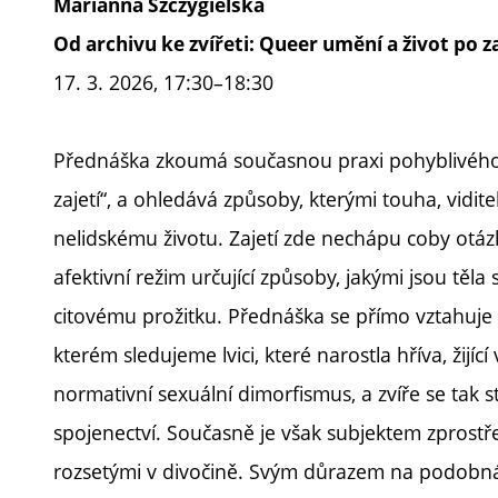
Marianna Szczygielska
Od archivu ke zvířeti: Queer umění a život po za
17. 3. 2026, 17:30–18:30
Přednáška zkoumá současnou praxi pohyblivého o
zajetí“, a ohledává způsoby, kterými touha, vidite
nelidskému životu. Zajetí zde nechápu coby otázku
afektivní režim určující způsoby, jakými jsou těla
citovému prožitku. Přednáška se přímo vztahuje 
kterém sledujeme lvici, které narostla hříva, žijíc
normativní sexuální dimorfismus, a zvíře se tak s
spojenectví. Současně je však subjektem zprost
rozsetými v divočině. Svým důrazem na podobná 