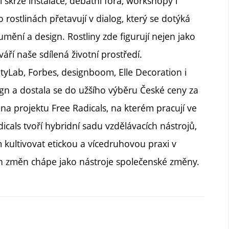
jí skrze instalace, debatní fóra, workshopy i
 rostlinách přetavují v dialog, který se dotýká
mění a design. Rostliny zde figurují nejen jako
tváří naše sdílená životní prostředí.
ityLab, Forbes, designboom, Elle Decoration i
gn a dostala se do užšího výběru České ceny za
 na projektu Free Radicals, na kterém pracují ve
icals tvoří hybridní sadu vzdělávacích nástrojů,
kultivovat etickou a vícedruhovou praxi v
ých změn chápe jako nástroje společenské změny.