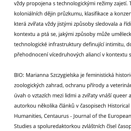
vždy propojena s technologickými režimy zajetí. T
koloniálních dějin průzkumu, klasifikace a konzerv
která zvířata vždy jistými způsoby sledovala a ř
kontextu a ptá se, jakými způsoby může uměleck
technologické infrastruktury definující intimitu, 
přehodnocení vícedruhových aliancí v kontextu
BIO: Marianna Szczygielska je feministická histori
zoologických zahrad, ochranu přírody a veteriná
úvah o vztazích mezi lidmi a zvířaty vnáší queer a
autorkou několika článků v časopisech Historical
Humanities, Centaurus - Journal of the European 
Studies a spoluredaktorkou zvláštních čísel časop