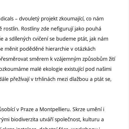
icals – dvouletý projekt zkoumající, co nám
rostlin. Rostliny zde nefigurují jako pouhá
rie a sdílených cvičení se budeme ptát, jak nám
še měnit poděděné hierarchie v otázkách
épe přesměrovat směrem k vzájemným způsobům žití
rozkoumáme malé ekologie existující pod našimi
 přežívají v trhlinách mezi dlažbou a ptát se,
obící v Praze a Montpellieru. Skrze umění i
mi biodiverzita utváří společnost, kulturu a