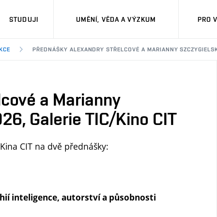
STUDUJI
UMĚNÍ, VĚDA A VÝZKUM
PRO 
AKCE
PŘEDNÁŠKY ALEXANDRY STŘELCOVÉ A MARIANNY SZCZYGIELSKÉ, 
lcové a Marianny
026, Galerie TIC/Kino CIT
/Kina CIT na dvě přednášky:
ií inteligence, autorství a působnosti