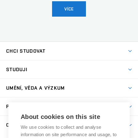
VÍCE
CHCI STUDOVAT
Pojďte na FaVU
STUDUJI
Nabídka ateliérů
Aktuality a výzvy
Přijímačky
UMĚNÍ, VĚDA A VÝZKUM
Studijní oddělení
Dny otevřených dveří
Centrum výzkumu
Časový plán studia
PRO VEŘEJNOST
Přípravné kurzy
Umělecká činnost
Studijní předpisy a formuláře
About cookies on this site
Studium bez bariér
Letní školy a semestrální kurzy
Publikační činnost
O FAKULTĚ
Studium a stáže v zahraničí
We use cookies to collect and analyse
Katedra teorií a dějin umění
Nakladatelská a vydavatelská činnost
Projekty
information on site performance and usage, to
Rezidenční pobyty
Aktuality