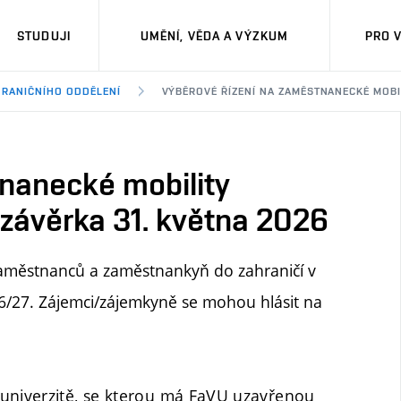
STUDUJI
UMĚNÍ, VĚDA A VÝZKUM
PRO 
HRANIČNÍHO ODDĚLENÍ
VÝBĚROVÉ ŘÍZENÍ NA ZAMĚSTNANECKÉ MOBIL
tnanecké mobility
závěrka 31. května 2026
zaměstnanců a zaměstnankyň do zahraničí v
/27. Zájemci/zájemkyně se mohou hlásit na
 univerzitě, se kterou má FaVU uzavřenou