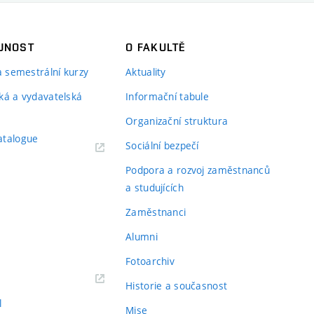
JNOST
O FAKULTĚ
 a semestrální kurzy
Aktuality
ká a vydavatelská
Informační tabule
Organizační struktura
atalogue
Sociální bezpečí
Podpora a rozvoj zaměstnanců
a studujících
Zaměstnanci
Alumni
Fotoarchiv
Historie a současnost
l
Mise