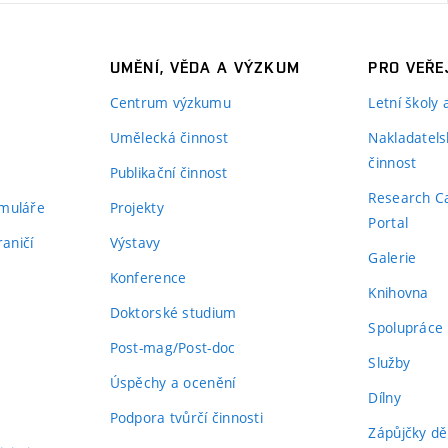
UMĚNÍ, VĚDA A VÝZKUM
PRO VEŘE
Centrum výzkumu
Letní školy
Umělecká činnost
Nakladatels
činnost
Publikační činnost
Research C
rmuláře
Projekty
Portal
aničí
Výstavy
Galerie
Konference
Knihovna
Doktorské studium
Spolupráce
Post-mag/Post-doc
Služby
Úspěchy a ocenění
Dílny
Podpora tvůrčí činnosti
Zápůjčky dě