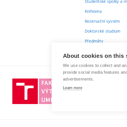
Studentské spolky a ini
Knihovna
Rezervační systém
Doktorské studium
Předměty
Průvodce prvákem
About cookies on this 
We use cookies to collect and an
provide social media features a
advertisements.
Vysoké
Learn more
učení
technické
v
Brně