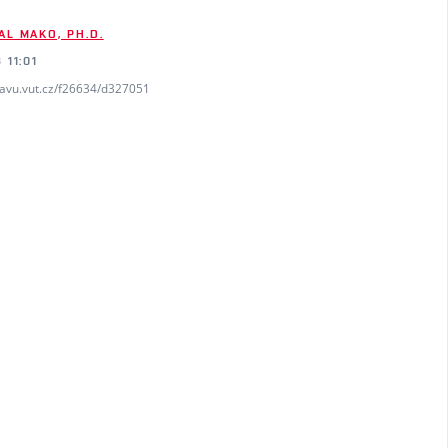
AL MAKO, PH.D.
 11:01
favu.vut.cz/f26634/d327051