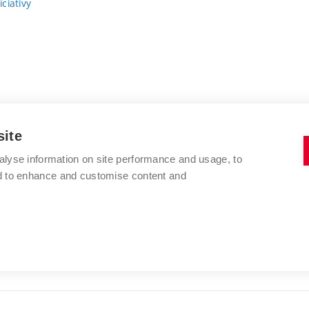
ciativy
site
alyse information on site performance and usage, to
nd to enhance and customise content and
VYSOKÉ UČENÍ TECHNICKÉ V BRNĚ
FAKULTA VÝTVARNÝCH UMĚNÍ
Údolní 244/53
www.favu.vut.cz
602 00 Brno
studijni@favu.vut.cz