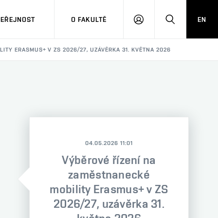
VEŘEJNOST
O FAKULTĚ
EN
PŘIHLÁSIT
HLEDAT
SE
ITY ERASMUS+ V ZS 2026/27, UZÁVĚRKA 31. KVĚTNA 2026
04.05.2026 11:01
Výběrové řízení na
zaměstnanecké
mobility Erasmus+ v ZS
2026/27, uzávěrka 31.