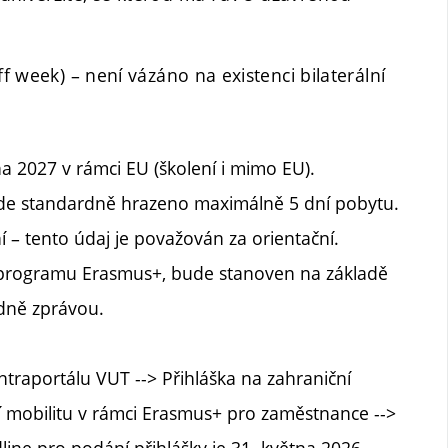
ff week) – není vázáno na existenci bilaterální
na 2027 v rámci EU (školení i mimo EU).
de standardně hrazeno maximálně 5 dní pobytu.
í – tento údaj je považován za orientační.
 programu Erasmus+, bude stanoven na základě
dně zprávou.
ntraportálu VUT --> Přihláška na zahraniční
í mobilitu v rámci Erasmus+ pro zaměstnance -->
dline pro podání přihlášky je 31. května 2026.