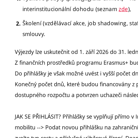
interinstitucionální dohodu (seznam
zde
),
Školení (vzdělávací akce, job shadowing, sta
smlouvy.
Výjezdy lze uskutečnit od 1. září 2026 do 31. led
Z finančních prostředků programu Erasmus+ bu
Do přihlášky je však možné uvést i vyšší počet dn
Konečný počet dnů, které budou financovány z
dostupného rozpočtu a potvrzen uchazeči násle
JAK SE PŘIHLÁSIT? Přihlášky se vyplňují přímo v I
mobilitu --> Podat novou přihlášku na zahraničn
zvolte typ cesty a příslušné výběrové řízení. Dea