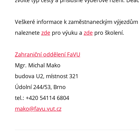
Veškeré informace k zaměstnaneckým výjezdům 
naleznete
zde
pro výuku a
zde
pro školení.
Zahraniční oddělení FaVU
Mgr. Michal Mako
budova U2, místnost 321
Údolní 244/53, Brno
tel.: +420 54114 6804
mako@favu.vut.cz