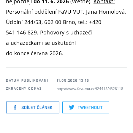
nejpozději
(včetně).
Kontakt:
do 11. 6. 2026
Personální oddělení FaVU VUT, Jana Homolová,
Údolní 244/53, 602 00 Brno, tel.: +420
541 146 829. Pohovory s uchazeči
a uchazečkami se uskuteční
do konce června 2026.
DATUM PUBLIKOVÁNÍ
11.05.2026 13:18
https://www.favu.vut.cz/f24415/d328118
ZKRÁCENÝ ODKAZ
SDÍLET ČLÁNEK
TWEETNOUT