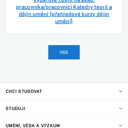
pracovníka/pracovnici Katedry teorií a
dějin umění (přehledové kurzy dějin
umění)
VÍCE
CHCI STUDOVAT
Pojďte na FaVU
STUDUJI
Nabídka ateliérů
Aktuality a výzvy
Přijímačky
UMĚNÍ, VĚDA A VÝZKUM