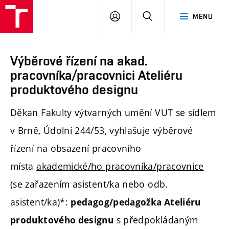
PŘIHLÁSIT
HLEDAT
MENU
SE
Výběrové řízení na akad.
pracovníka/pracovnici Ateliéru
produktového designu
Děkan Fakulty výtvarných umění VUT se sídlem
v Brně, Údolní 244/53, vyhlašuje výběrové
řízení na obsazení pracovního
místa
akademické/ho pracovníka/pracovnice
(se zařazením asistent/ka nebo odb.
asistent/ka)*:
pedagog/pedagožka Ateliéru
s předpokládaným
produktového designu