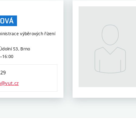
OVÁ
inistrace výběrových řízení
Údolní 53, Brno
0–16:00
829
a@vut.cz