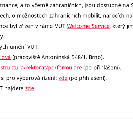
ěstnance, a to včetně zahraničních, jsou dostupné na
ech, o možnostech zahraničních mobilit, nárocích n
nce byl zřízen v rámci VUT
Welcome Service
, který j
y.
ných umění VUT.
ilová
(pracoviště Antonínská 548/1, Brno).
struktura/rektorat/po/formulare
(po přihlášení).
sí pro výběrová řízení:
zde
(po přihlášení).
T najdete
zde
.