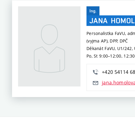
Ing.
JANA
HOMOL
Personalistka FaVU, adm
(vyjma AP), DPP, DPČ
Děkanát FaVU, U1/242, 
Po, St 9:00–12:00, 12:3
+420 54114 6
jana.homolov