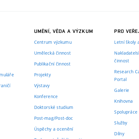
UMĚNÍ, VĚDA A VÝZKUM
PRO VEŘE
Centrum výzkumu
Letní školy
Umělecká činnost
Nakladatels
činnost
Publikační činnost
Research C
rmuláře
Projekty
Portal
aničí
Výstavy
Galerie
Konference
Knihovna
Doktorské studium
Spolupráce
Post-mag/Post-doc
Služby
Úspěchy a ocenění
Dílny