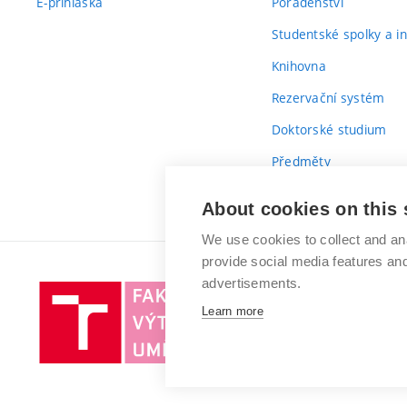
E-přihláška
Poradenství
Studentské spolky a ini
Knihovna
Rezervační systém
Doktorské studium
Předměty
Průvodce prvákem
About cookies on this 
We use cookies to collect and an
provide social media features a
advertisements.
Vysoké
Learn more
učení
technické
v
Brně