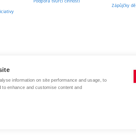
Podpora tvůrčí činnosti
Zápůjčky dě
ciativy
site
alyse information on site performance and usage, to
nd to enhance and customise content and
VYSOKÉ UČENÍ TECHNICKÉ V BRNĚ
FAKULTA VÝTVARNÝCH UMĚNÍ
Údolní 244/53
www.favu.vut.cz
602 00 Brno
studijni@favu.vut.cz