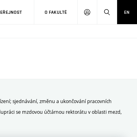
VEŘEJNOST
O FAKULTĚ
EN
PŘIHLÁSIT
HLEDAT
SE
řízení; sjednávání, změnu a ukončování pracovních
upráci se mzdovou účtárnou rektorátu v oblasti mezd,