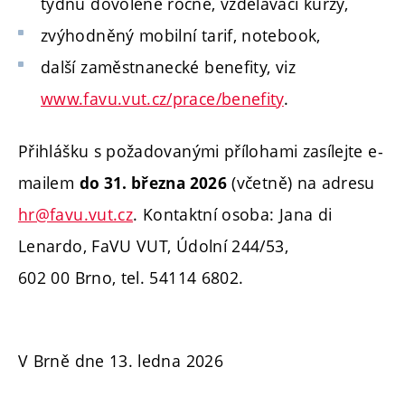
týdnů dovolené ročně, vzdělávací kurzy,
zvýhodněný mobilní tarif, notebook,
další zaměstnanecké benefity, viz
www.favu.vut.cz/prace/benefity
.
Přihlášku s požadovanými přílohami zasílejte e-
mailem
(včetně) na adresu
do 31. března 2026
hr@favu.vut.cz
.
Kontaktní osoba: Jana di
Lenardo, FaVU VUT, Údolní 244/53,
602 00 Brno, tel. 54114 6802.
V Brně dne 13. ledna 2026