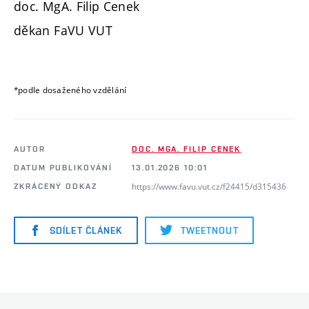
doc. MgA. Filip Cenek
děkan FaVU VUT
*podle dosaženého vzdělání
AUTOR
DOC. MGA. FILIP CENEK
DATUM PUBLIKOVÁNÍ
13.01.2026 10:01
https://www.favu.vut.cz/f24415/d315436
ZKRÁCENÝ ODKAZ
SDÍLET ČLÁNEK
TWEETNOUT