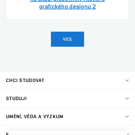
grafického designu 2
VÍCE
CHCI STUDOVAT
Pojďte na FaVU
STUDUJI
Nabídka ateliérů
Aktuality a výzvy
Přijímačky
UMĚNÍ, VĚDA A VÝZKUM
Studijní oddělení
Dny otevřených dveří
Centrum výzkumu
Časový plán studia
PRO VEŘEJNOST