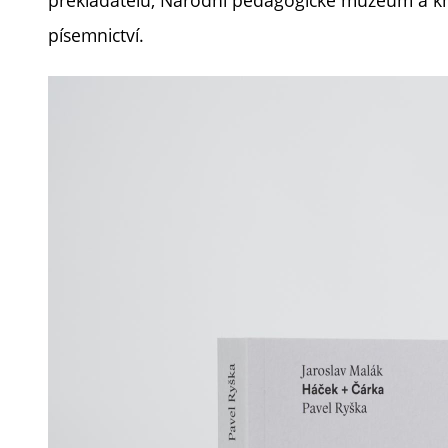
překladatelů, Národní pedagogické muzeum a k
písemnictví.