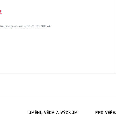
Á
tc/uspechy-oceneni/f91716/d290574
UMĚNÍ, VĚDA A VÝZKUM
PRO VEŘE