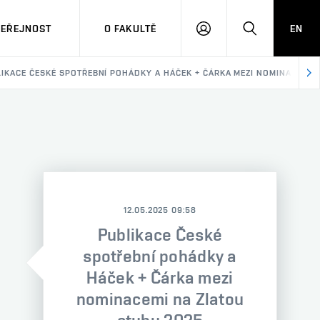
VEŘEJNOST
O FAKULTĚ
EN
PŘIHLÁSIT
HLEDAT
SE
IKACE ČESKÉ SPOTŘEBNÍ POHÁDKY A HÁČEK + ČÁRKA MEZI NOMINACEMI 
12.05.2025 09:58
Publikace České
spotřební pohádky a
Háček + Čárka mezi
nominacemi na Zlatou