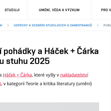
STUDUJI
UMĚNÍ, VĚDA A VÝZKUM
PRO 
NÍ
ÚSPĚCHY A OCENĚNÍ STUDUJÍCÍCH A ZAMĚSTNANCŮ
PUBL
í pohádky a Háček + Čárka
ou stuhu 2025
a
Háček + Čárka
, které vyšly v
nakladatelství
5
, v kategorii Teorie a kritika literatury (umění)