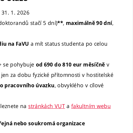
 31. 1. 2026
doktorandů stačí 5 dní)
,
,
**
maximálně 90 dní
a mít status studenta po celou
diu na FaVU
+ se pohybuje
v
od 690 do 810 eur měsíčně
 jen za dobu fyzické přítomnosti v hostitelské
, obvyklého v cílové
ho pracovního úvazku
aleznete na
stránkách VUT
a
fakultním webu
eřejná nebo soukromá organizace