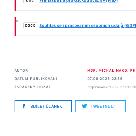
Přihláška na praktickou stáž E+ (PhD)
DOC
Souhlas se zpracováním osobních údajů (GDP
DOCX
AUTOR
MGR. MICHAL MAKO, PH
DATUM PUBLIKOVÁNÍ
07.09.2025 22:36
https://www.favu.vut.cz/stud
ZKRÁCENÝ ODKAZ
SDÍLET ČLÁNEK
TWEETNOUT