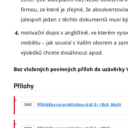
firmou, ze které je zřejmé, že absolventov
(alespoň jeden z těchto dokumentů musí být
motivační dopis v angličtině, ve kterém vys
mobilitu – jak souvisí s Vaším oborem a zam
výsledků chcete dosáhnout apod.
Bez vložených povinných příloh do uzávěrky V
Přílohy
Přihláška na praktickou stáž E+ (BcA, MgA)
DOC