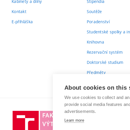
Kabinety a dílny
Stipendia
Kontakt
Soutěže
E-přihláška
Poradenství
Studentské spolky a ini
Knihovna
Rezervační systém
Doktorské studium
Předměty
Průvodce prvákem
About cookies on this 
We use cookies to collect and an
provide social media features a
advertisements.
Vysoké
Learn more
učení
technické