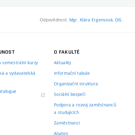
Odpovědnost:
Mgr. Klára Ergensová, DiS.
JNOST
O FAKULTĚ
 a semestrální kurzy
Aktuality
ká a vydavatelská
Informační tabule
Organizační struktura
atalogue
Sociální bezpečí
Podpora a rozvoj zaměstnanců
a studujících
Zaměstnanci
Alumni