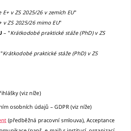
že E+ v ZS 2025/26 v zemích EU
"
E+ v ZS 2025/26 mimo EU
"
– "
Krátkodobé praktické stáže (PhD) v ZS
U
 "
Krátkodobé praktické stáže (PhD) v ZS
hlášky (viz níže)
ím osobních údajů – GDPR (viz níže)
ent
(předběžná pracovní smlouva), Acceptance
omunikace (např. e-mail) s institucí, organizací,