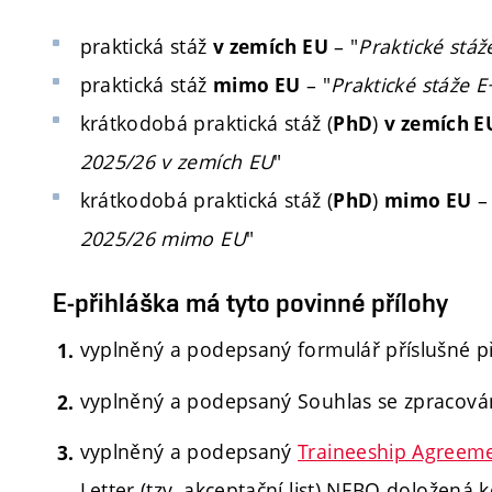
praktická stáž
– "
Praktické stá
v zemích EU
praktická stáž
– "
Praktické stáže 
mimo EU
krátkodobá praktická stáž (
)
PhD
v zemích E
2025/26 v zemích EU
"
krátkodobá praktická stáž (
)
–
PhD
mimo EU
2025/26 mimo EU
"
E-přihláška má tyto povinné přílohy
vyplněný a podepsaný formulář příslušné při
vyplněný a podepsaný Souhlas se zpracován
vyplněný a podepsaný
Traineeship Agreem
Letter (tzv. akceptační list) NEBO doložená k