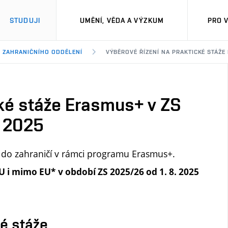
STUDUJI
UMĚNÍ, VĚDA A VÝZKUM
PRO 
Y ZAHRANIČNÍHO ODDĚLENÍ
VÝBĚROVÉ ŘÍZENÍ NA PRAKTICKÉ STÁŽE 
cké stáže Erasmus+ v ZS
í 2025
do zahraničí v rámci programu Erasmus+.
U i mimo EU*
v období ZS 2025/26 od 1. 8. 2025
ké stáže