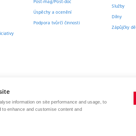
Post-mag/Post-doc
Služby
Úspěchy a ocenění
Dílny
Podpora tvůrčí činnosti
Zápůjčky dě
ciativy
site
alyse information on site performance and usage, to
nd to enhance and customise content and
VYSOKÉ UČENÍ TECHNICKÉ V BRNĚ
FAKULTA VÝTVARNÝCH UMĚNÍ
Údolní 244/53
www.favu.vut.cz