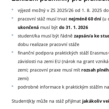
výjezd možný v ZS 2025/26 od 1. 8. 2025 do
pracovní stáž musí trvat
(u 
nejméně 60 dní
musí být
ukončená
do 31. 1. 2026
student/ka musí být řádně
zapsán/a ke stu
dobu realizace pracovní stáže
finanční podpora praktických stáží Erasmus
závislosti na zemi EU (nárok na grant vzniká
zemi; pracovní praxe musí mít
rozsah plné
zemi)
podrobné informace k praktickým stážím n
Student(k)y může na stáž přijímat
jakákoliv v