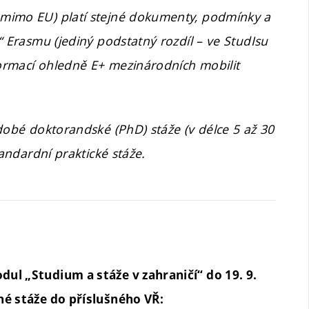
 mimo EU) platí stejné dokumenty, podmínky a
“ Erasmu (jediný podstatný rozdíl – ve StudIsu
formací ohledně E+ mezinárodních mobilit
dobé doktorandské (PhD) stáže (v délce 5 až 30
tandardní praktické stáže.
ul „Studium a stáže v zahraničí“ do 19. 9.
né stáže do příslušného VŘ: