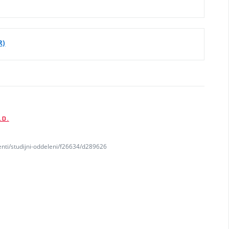
R)
.D.
enti/studijni-oddeleni/f26634/d289626