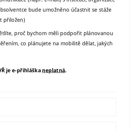
i/absolventce bude umožněno účastnit se stáže
 přiložen)
větlíte, proč bychom měli podpořit plánovanou
ěřením, co plánujete na mobilitě dělat, jakých
Ř je e-přihláška
neplatná
.