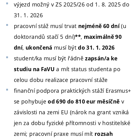
výjezd možný v ZS 2025/26 od 1. 8. 2025 do
31. 1. 2026
pracovní stáž musí trvat
(u
nejméně 60 dní
doktorandů stačí 5 dní)
,
**
maximálně 90
,
musí být
dní
ukončená
do 31. 1. 2026
student/ka musí být řádně
zapsán/a ke
a mít status studenta po
studiu na FaVU
celou dobu realizace pracovní stáže
finanční podpora praktických stáží Erasmus+
se pohybuje
v
od 690 do 810 eur měsíčně
závislosti na zemi EU (nárok na grant vzniká
jen za dobu fyzické přítomnosti v hostitelské
zemi; pracovní praxe musí mít
rozsah