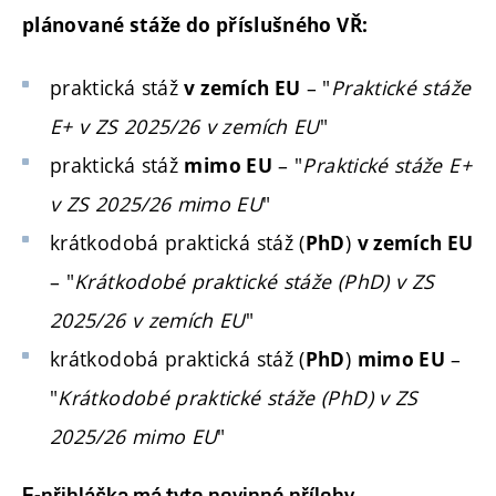
plánované stáže do příslušného VŘ:
praktická stáž
– "
Praktické stáže
v zemích EU
E+ v ZS 2025/26 v zemích EU
"
praktická stáž
– "
Praktické stáže E+
mimo EU
v ZS 2025/26 mimo EU
"
krátkodobá praktická stáž (
)
PhD
v zemích EU
– "
Krátkodobé praktické stáže (PhD) v ZS
2025/26 v zemích EU
"
krátkodobá praktická stáž (
)
–
PhD
mimo EU
"
Krátkodobé praktické stáže (PhD) v ZS
2025/26 mimo EU
"
E-přihláška má tyto povinné přílohy