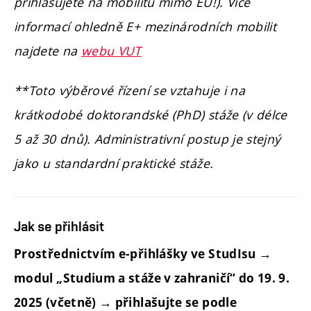
přihlašujete na mobilitu mimo EU!). Více
informací ohledně E+ mezinárodních mobilit
najdete na
webu VUT
**Toto výběrové řízení se vztahuje i na
krátkodobé doktorandské (PhD) stáže (v délce
5 až 30 dnů). Administrativní postup je stejný
jako u standardní praktické stáže.
Jak se přihlásit
Prostřednictvím e-přihlášky ve StudIsu →
modul „Studium a stáže v zahraničí“ do 19. 9.
2025 (včetně) → přihlašujte se podle