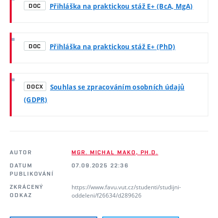
Přihláška na praktickou stáž E+ (BcA, MgA)
DOC
Přihláška na praktickou stáž E+ (PhD)
DOC
Souhlas se zpracováním osobních údajů
DOCX
(GDPR)
AUTOR
MGR. MICHAL MAKO, PH.D.
DATUM
07.09.2025 22:36
PUBLIKOVÁNÍ
https://www.favu.vut.cz/studenti/studijni-
ZKRÁCENÝ
oddeleni/f26634/d289626
ODKAZ