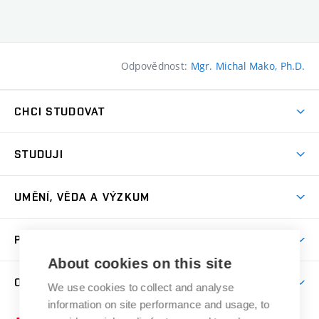
Odpovědnost:
Mgr. Michal Mako, Ph.D.
CHCI STUDOVAT
Pojďte na FaVU
STUDUJI
Nabídka ateliérů
Aktuality a výzvy
Přijímačky
UMĚNÍ, VĚDA A VÝZKUM
Studijní oddělení
Dny otevřených dveří
Centrum výzkumu
Časový plán studia
PRO VEŘEJNOST
Přípravné kurzy
Umělecká činnost
Studijní předpisy a formuláře
About cookies on this site
Studium bez bariér
Letní školy a semestrální kurzy
Publikační činnost
O FAKULTĚ
Studium a stáže v zahraničí
We use cookies to collect and analyse
Katedra teorií a dějin umění
Nakladatelská a vydavatelská činnost
Projekty
information on site performance and usage, to
Rezidenční pobyty
Aktuality
Kabinety a dílny