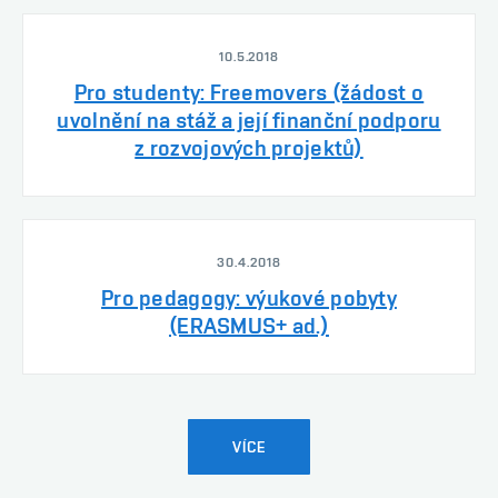
10.5.2018
Pro studenty: Freemovers (žádost o
uvolnění na stáž a její finanční podporu
z rozvojových projektů)
30.4.2018
Pro pedagogy: výukové pobyty
(ERASMUS+ ad.)
VÍCE