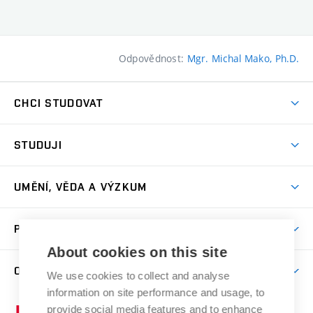
Odpovědnost:
Mgr. Michal Mako, Ph.D.
CHCI STUDOVAT
Pojďte na FaVU
STUDUJI
Nabídka ateliérů
Aktuality a výzvy
Přijímačky
UMĚNÍ, VĚDA A VÝZKUM
Studijní oddělení
Dny otevřených dveří
Centrum výzkumu
Časový plán studia
PRO VEŘEJNOST
Přípravné kurzy
Umělecká činnost
Studijní předpisy a formuláře
About cookies on this site
Studium bez bariér
Letní školy a semestrální kurzy
Publikační činnost
O FAKULTĚ
Studium a stáže v zahraničí
We use cookies to collect and analyse
Katedra teorií a dějin umění
Nakladatelská a vydavatelská činnost
Projekty
information on site performance and usage, to
Rezidenční pobyty
Aktuality
Kabinety a dílny
Research Catalogue
provide social media features and to enhance