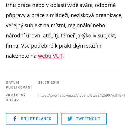
trhu práce nebo v oblasti vzdělávání, odborné
přípravy a práce s mládeží, nezisková organizace,
veřejný subjekt na místní, regionální nebo
národní úrovni atd., tj. téměř jakýkoliv subjekt,
firma. Vše potřebné k praktickým stážím
naleznete na
webu VUT
.
DATUM
29.05.2018
PUBLIKOVÁNÍ
https://www.favu.vut.cz/studenti/staze/f26907/d91871
ZKRÁCENÝ
ODKAZ
SDÍLET ČLÁNEK
TWEETNOUT