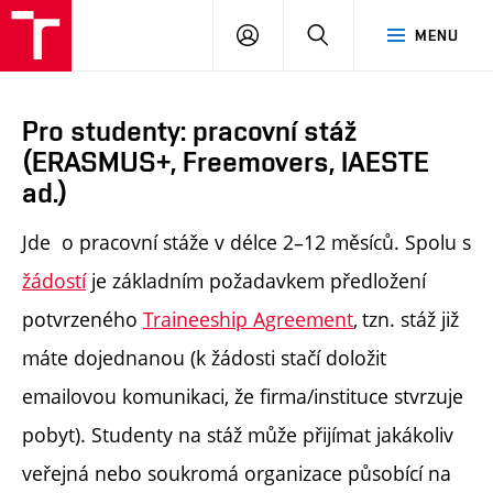
PŘIHLÁSIT
HLEDAT
MENU
SE
Pro studenty: pracovní stáž
(ERASMUS+, Freemovers, IAESTE
ad.)
Jde o pracovní s
táže v délce 2–12 měsíců.
Spolu s
žádostí
je základním požadavkem
předložení
potvrzeného
Traineeship Agreement
,
tzn. stáž již
máte dojednanou (k žádosti stačí doložit
emailovou komunikaci, že firma/instituce stvrzuje
pobyt). Studenty na stáž může přijímat jakákoliv
veřejná nebo soukromá organizace působící na