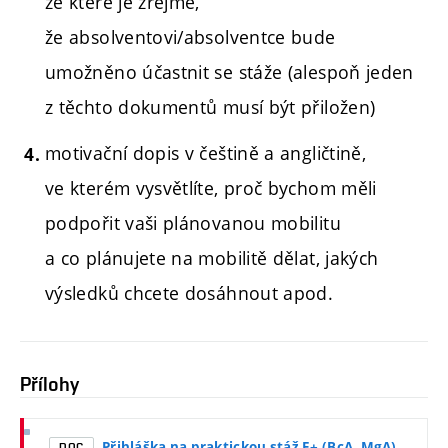
ze které je zřejmé,
že absolventovi/absolventce bude
umožněno účastnit se stáže (alespoň jeden
z těchto dokumentů musí být přiložen)
motivační dopis v češtině a angličtině,
ve kterém vysvětlíte, proč bychom měli
podpořit vaši plánovanou mobilitu
a co plánujete na mobilitě dělat, jakých
výsledků chcete dosáhnout apod.
Přílohy
Přihláška na praktickou stáž E+ (BcA, MgA)
DOC