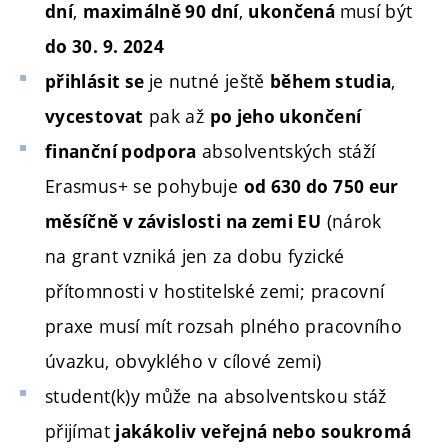
,
,
musí být
dní
maximálně 90 dní
ukončená
do 30. 9. 2024
je nutné ještě
,
přihlásit se
během studia
pak až
vycestovat
po jeho ukončení
absolventských stáží
finanční podpora
Erasmus+ se pohybuje
od 630 do 750 eur
(nárok
měsíčně v závislosti na zemi EU
na grant vzniká jen za dobu fyzické
přítomnosti v hostitelské zemi; pracovní
praxe musí mít rozsah plného pracovního
úvazku, obvyklého v cílové zemi)
student(k)y může na absolventskou stáž
přijímat
jakákoliv veřejná nebo soukromá