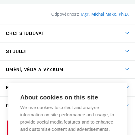
Odpovědnost:
Mgr. Michal Mako, Ph.D.
CHCI STUDOVAT
Pojďte na FaVU
STUDUJI
Nabídka ateliérů
Aktuality a výzvy
Přijímačky
UMĚNÍ, VĚDA A VÝZKUM
Studijní oddělení
Dny otevřených dveří
Centrum výzkumu
Časový plán studia
PRO VEŘEJNOST
Přípravné kurzy
Umělecká činnost
Studijní předpisy a formuláře
About cookies on this site
Studium bez bariér
Letní školy a semestrální kurzy
Publikační činnost
O FAKULTĚ
Studium a stáže v zahraničí
We use cookies to collect and analyse
Katedra teorií a dějin umění
Nakladatelská a vydavatelská činnost
Projekty
information on site performance and usage, to
Rezidenční pobyty
Aktuality
Kabinety a dílny
Research Catalogue
provide social media features and to enhance
Vysoké
Výstavy
Odborná praxe
Portal
Informační tabule
and customise content and advertisements.
Kontakt
učení
Konference