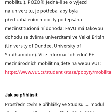
mobilitu!). POZOR! Jedná-li se o výjezd
na univerzitu, je potřeba, aby byla
před zahájením mobility podepsána
meziinstitucionální dohoda! FaVU má takovou
dohodu se dvěma univerzitami ve Velké Británii
(University of Dundee, University of
Southampton). Více informací ohledně E+
mezinárodních mobilit najdete na webu VUT:
https://www.vut.cz/studenti/staze/pobyty/mobilita
Jak se přihlásit
Prostřednictvím e-přihlášky ve StudIsu → modul