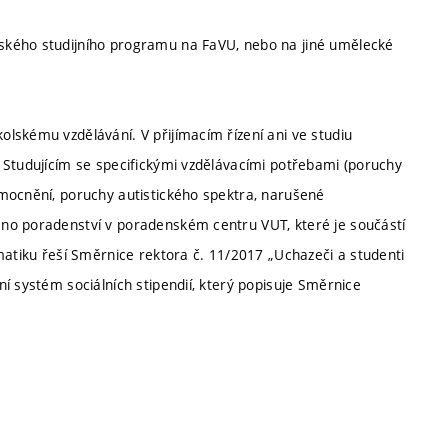
ského studijního programu na FaVU, nebo na jiné umělecké
lskému vzdělávání. V přijímacím řízení ani ve studiu
 Studujícím se specifickými vzdělávacími potřebami (poruchy
mocnění, poruchy autistického spektra, narušené
no poradenství v poradenském centru VUT, které je součástí
matiku řeší Směrnice rektora č. 11/2017 „Uchazeči a studenti
í systém sociálních stipendií, který popisuje Směrnice