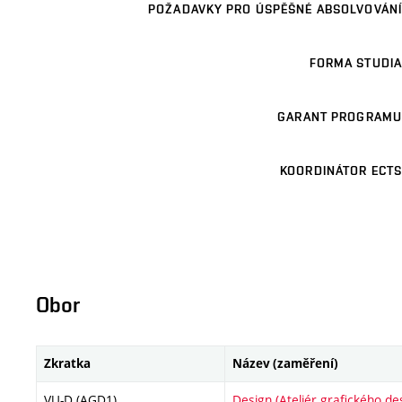
POŽADAVKY PRO ÚSPĚŠNÉ ABSOLVOVÁNÍ
FORMA STUDIA
GARANT PROGRAMU
KOORDINÁTOR ECTS
Obor
Zkratka
Název (zaměření)
VU-D (AGD1)
Design (Ateliér grafického de