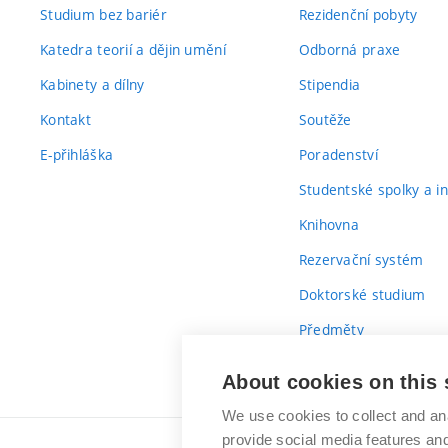
Studium bez bariér
Rezidenční pobyty
Katedra teorií a dějin umění
Odborná praxe
Kabinety a dílny
Stipendia
Kontakt
Soutěže
E-přihláška
Poradenství
Studentské spolky a ini
Knihovna
Rezervační systém
Doktorské studium
Předměty
Průvodce prvákem
About cookies on this 
We use cookies to collect and an
provide social media features a