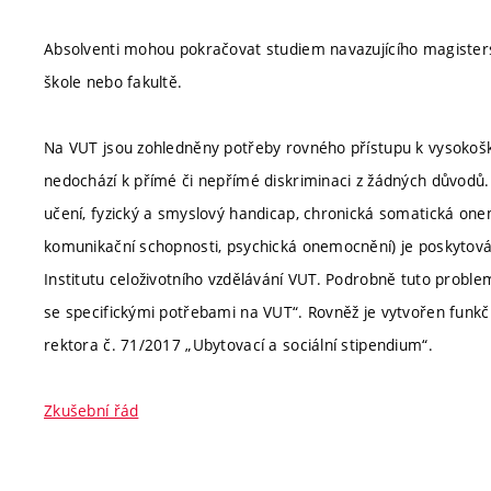
Absolventi mohou pokračovat studiem navazujícího magister
škole nebo fakultě.
Na VUT jsou zohledněny potřeby rovného přístupu k vysokoško
nedochází k přímé či nepřímé diskriminaci z žádných důvodů.
učení, fyzický a smyslový handicap, chronická somatická one
komunikační schopnosti, psychická onemocnění) je poskytová
Institutu celoživotního vzdělávání VUT. Podrobně tuto proble
se specifickými potřebami na VUT“. Rovněž je vytvořen funkčn
rektora č. 71/2017 „Ubytovací a sociální stipendium“.
Zkušební řád