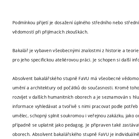
Podmínkou přijetí je dosažení úplného středního nebo středn
vědomostí při přijímacích zkouškách.
Bakalář je vybaven všeobecnými znalostmi z historie a teorie
pro jeho specifickou ateliérovou práci. Je schopen si další i
Absolvent bakalářského stupně FaVU má všeobecné vědomosti 
umění a architektury od počátků do současnosti. Kromě toho má
rozvíjet v dalších humanitních oborech a je seznamován s hlub
informace vyhledávat a tvořivě s nimi pracovat podle potřeb 
umělec, schopný splnit soukromou i veřejnou zakázku, jako or
případně se uplatnit jako pedagog. Je připraven také zastávat 
oborech. Absolvent bakalářského stupně FaVU je individuálně 