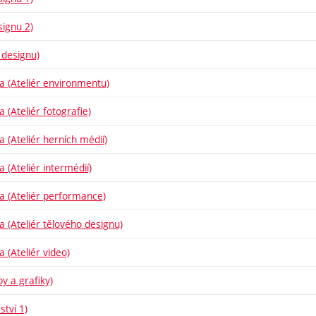
signu 2)
 designu)
ba (Ateliér environmentu)
a (Ateliér fotografie)
a (Ateliér herních médií)
a (Ateliér intermédií)
ba (Ateliér performance)
ba (Ateliér tělového designu)
a (Ateliér video)
y a grafiky)
ství 1)