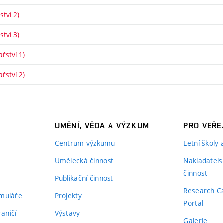
ství 2)
ství 3)
řství 1)
řství 2)
UMĚNÍ, VĚDA A VÝZKUM
PRO VEŘE
Centrum výzkumu
Letní školy
Umělecká činnost
Nakladatels
činnost
Publikační činnost
Research C
rmuláře
Projekty
Portal
aničí
Výstavy
Galerie