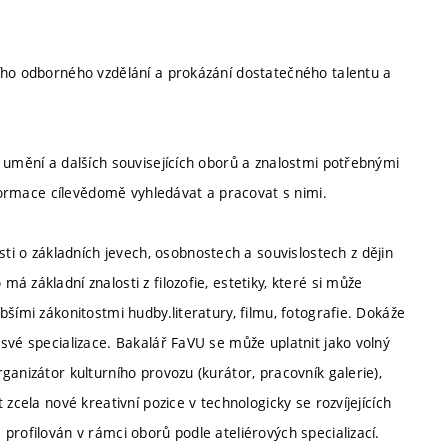
ího odborného vzdělání a prokázání dostatečného talentu a
 umění a dalších souvisejících oborů a znalostmi potřebnými
nformace cílevědomě vyhledávat a pracovat s nimi.
o základních jevech, osobnostech a souvislostech z dějin
 základní znalosti z filozofie, estetiky, které si může
šími zákonitostmi hudby.literatury, filmu, fotografie. Dokáže
své specializace. Bakalář FaVU se může uplatnit jako volný
ganizátor kulturního provozu (kurátor, pracovník galerie),
zcela nové kreativní pozice v technologicky se rozvíjejících
profilován v rámci oborů podle ateliérových specializací.