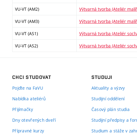
VU-VT (AM2)
Výtvarná tvorba (Ateliér malíř
VU-VT (AM3)
Výtvarná tvorba (Ateliér malíř
VU-VT (AS1)
Výtvarná tvorba (Ateliér socha
VU-VT (AS2)
Výtvarná tvorba (Ateliér socha
CHCI STUDOVAT
STUDUJI
Pojďte na FaVU
Aktuality a výzvy
Nabídka ateliérů
Studijní oddělení
Přijímačky
Časový plán studia
Dny otevřených dveří
Studijní předpisy a fo
Přípravné kurzy
Studium a stáže v zahr