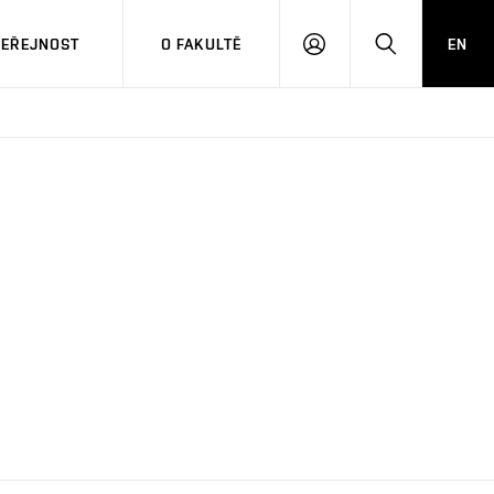
VEŘEJNOST
O FAKULTĚ
EN
PŘIHLÁSIT
HLEDAT
SE