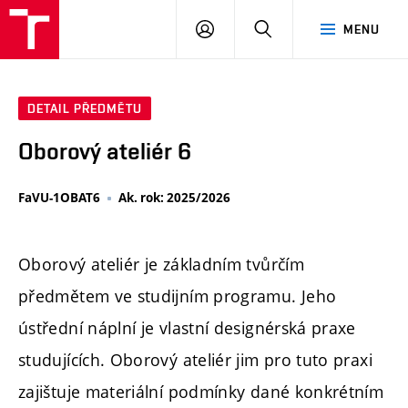
PŘIHLÁSIT
HLEDAT
MENU
SE
DETAIL PŘEDMĚTU
Oborový ateliér 6
FaVU-1OBAT6
Ak. rok: 2025/2026
Oborový ateliér je základním tvůrčím
předmětem ve studijním programu. Jeho
ústřední náplní je vlastní designérská praxe
studujících. Oborový ateliér jim pro tuto praxi
zajištuje materiální podmínky dané konkrétním