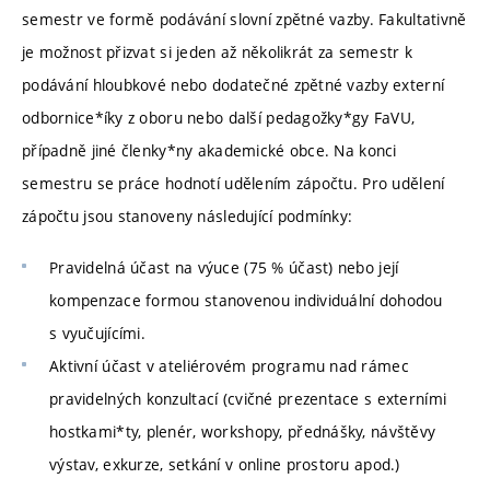
semestr ve formě podávání slovní zpětné vazby. Fakultativně
je možnost přizvat si jeden až několikrát za semestr k
podávání hloubkové nebo dodatečné zpětné vazby externí
odbornice*íky z oboru nebo další pedagožky*gy FaVU,
případně jiné členky*ny akademické obce. Na konci
semestru se práce hodnotí udělením zápočtu. Pro udělení
zápočtu jsou stanoveny následující podmínky:
Pravidelná účast na výuce (75 % účast) nebo její
kompenzace formou stanovenou individuální dohodou
s vyučujícími.
Aktivní účast v ateliérovém programu nad rámec
pravidelných konzultací (cvičné prezentace s externími
hostkami*ty, plenér, workshopy, přednášky, návštěvy
výstav, exkurze, setkání v online prostoru apod.)