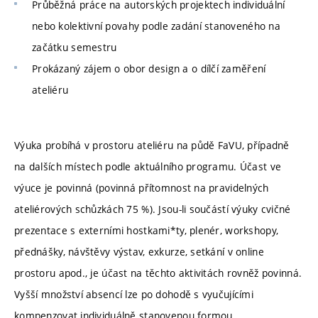
Průběžná práce na autorských projektech individuální
nebo kolektivní povahy podle zadání stanoveného na
začátku semestru
Prokázaný zájem o obor design a o dílčí zaměření
ateliéru
Výuka probíhá v prostoru ateliéru na půdě FaVU, případně
na dalších místech podle aktuálního programu. Účast ve
výuce je povinná (povinná přítomnost na pravidelných
ateliérových schůzkách 75 %). Jsou-li součástí výuky cvičné
prezentace s externími hostkami*ty, plenér, workshopy,
přednášky, návštěvy výstav, exkurze, setkání v online
prostoru apod., je účast na těchto aktivitách rovněž povinná.
Vyšší množství absencí lze po dohodě s vyučujícími
kompenzovat individuálně stanovenou formou.