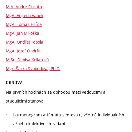
M.A. André Fincato
MgA. Vojtěch Vaněk
MgA. Tomáš Hrůza
MgA. Jan Mikoška
MgA. Ondřej Tobola
MgA. Jozef Ondrík
M.Sc. Denisa Kollarová
Mgr. Šárka Svobodová, Ph.D.
OSNOVA
Na prvních hodinách se dohodou mezi vedoucími a
studujícími stanoví:
harmonogram a témata semestru, včetně individuálních
a/nebo kolektivních zadání,