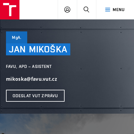
PŘIHLÁSIT
HLEDAT
MENU
SE
MgA.
JAN
MIKOŠKA
FAVU, APD – ASISTENT
mikoska@favu.vut.cz
ODESLAT VUT ZPRÁVU