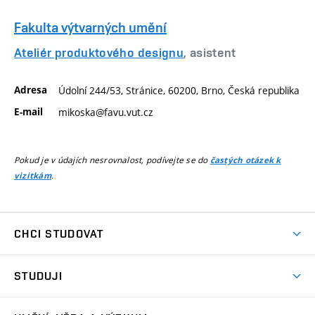
Fakulta výtvarných umění
Ateliér produktového designu
, asistent
Adresa
Údolní 244/53, Stránice, 60200, Brno, Česká republika
E-mail
mikoska@favu.vut.cz
Pokud je v údajích nesrovnalost, podívejte se do
častých otázek k
.
vizitkám
CHCI STUDOVAT
Pojďte na FaVU
STUDUJI
Nabídka ateliérů
Aktuality a výzvy
Přijímačky