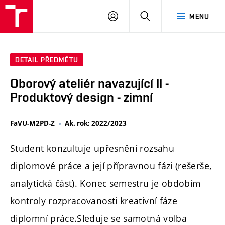
PŘIHLÁSIT
HLEDAT
MENU
SE
DETAIL PŘEDMĚTU
Oborový ateliér navazující II -
Produktový design - zimní
FaVU-M2PD-Z
Ak. rok: 2022/2023
Student konzultuje upřesnění rozsahu
diplomové práce a její přípravnou fázi (rešerše,
analytická část). Konec semestru je obdobím
kontroly rozpracovanosti kreativní fáze
diplomní práce.Sleduje se samotná volba