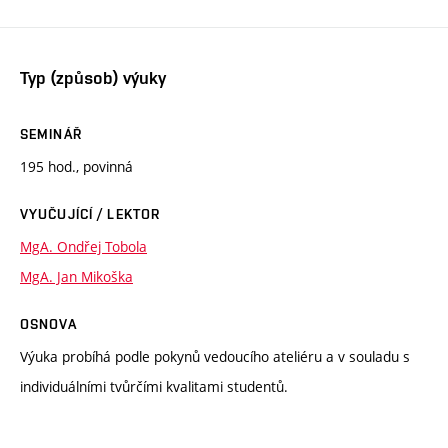
Typ (způsob) výuky
SEMINÁŘ
195 hod., povinná
VYUČUJÍCÍ / LEKTOR
MgA. Ondřej Tobola
MgA. Jan Mikoška
OSNOVA
Výuka probíhá podle pokynů vedoucího ateliéru a v souladu s
individuálními tvůrčími kvalitami studentů.