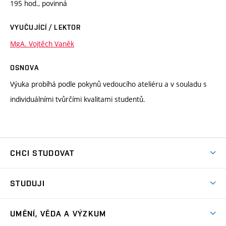
195 hod., povinná
VYUČUJÍCÍ / LEKTOR
MgA. Vojtěch Vaněk
OSNOVA
Výuka probíhá podle pokynů vedoucího ateliéru a v souladu s
individuálními tvůrčími kvalitami studentů.
CHCI STUDOVAT
Pojďte na FaVU
STUDUJI
Nabídka ateliérů
Aktuality a výzvy
Přijímačky
UMĚNÍ, VĚDA A VÝZKUM
Studijní oddělení