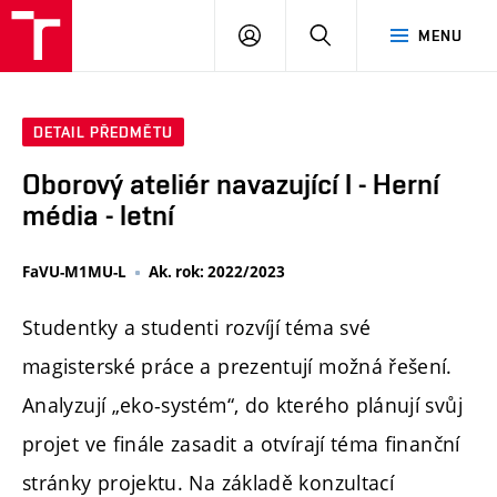
PŘIHLÁSIT
HLEDAT
MENU
SE
DETAIL PŘEDMĚTU
Oborový ateliér navazující I - Herní
média - letní
FaVU-M1MU-L
Ak. rok: 2022/2023
Studentky a studenti rozvíjí téma své
magisterské práce a prezentují možná řešení.
Analyzují „eko-systém“, do kterého plánují svůj
projet ve finále zasadit a otvírají téma finanční
stránky projektu. Na základě konzultací