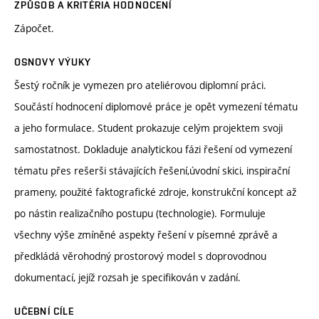
ZPŮSOB A KRITÉRIA HODNOCENÍ
Zápočet.
OSNOVY VÝUKY
Šestý ročník je vymezen pro ateliérovou diplomní práci.
Součástí hodnocení diplomové práce je opět vymezení tématu
a jeho formulace. Student prokazuje celým projektem svoji
samostatnost. Dokladuje analytickou fázi řešení od vymezení
tématu přes rešerši stávajících řešení,úvodní skici, inspirační
prameny, použité faktografické zdroje, konstrukční koncept až
po nástin realizačního postupu (technologie). Formuluje
všechny výše zmíněné aspekty řešení v písemné zprávě a
předkládá věrohodný prostorový model s doprovodnou
dokumentací, jejíž rozsah je specifikován v zadání.
UČEBNÍ CÍLE