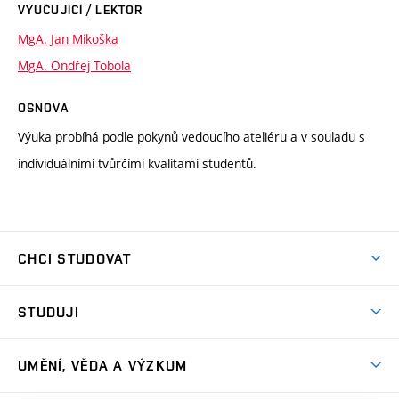
VYUČUJÍCÍ / LEKTOR
MgA. Jan Mikoška
MgA. Ondřej Tobola
OSNOVA
Výuka probíhá podle pokynů vedoucího ateliéru a v souladu s
individuálními tvůrčími kvalitami studentů.
CHCI STUDOVAT
Pojďte na FaVU
STUDUJI
Nabídka ateliérů
Aktuality a výzvy
Přijímačky
UMĚNÍ, VĚDA A VÝZKUM
Studijní oddělení
Dny otevřených dveří