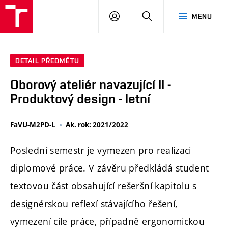
PŘIHLÁSIT
HLEDAT
MENU
SE
DETAIL PŘEDMĚTU
Oborový ateliér navazující II -
Produktový design - letní
FaVU-M2PD-L
Ak. rok: 2021/2022
Poslední semestr je vymezen pro realizaci
diplomové práce. V závěru předkládá student
textovou část obsahující rešeršní kapitolu s
designérskou reflexí stávajícího řešení,
vymezení cíle práce, případně ergonomickou