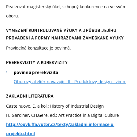
Realizovat magisterský úkol, schopný konkurence na ve svém
oboru.
VYMEZENÍ KONTROLOVANÉ VÝUKY A ZPŮSOB JEJÍHO
PROVÁDĚNÍ A FORMY NAHRAZOVÁNÍ ZAMEŠKANÉ VÝUKY
Pravidelná konzultace je povinná.
PREREKVIZITY A KOREKVIZITY
povinná prerekvizita
Oborový ateliér navazující II - Produktový design - zimní
ZÁKLADNÍ LITERATURA
Castelnuovo, E. a kol.: History of Industrial Design
H. Gardiner, CH.Gere, ed.: Art Practice in a Digital Culture
http://opvk.ffa.vutbr.cz/texty/zakladni-informace-o-
projektu.html