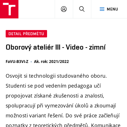
PŘIHLÁSIT
HLEDAT
MENU
SE
DETAIL PŘEDMĚTU
Oborový ateliér III - Video - zimní
FaVU-B3VI-Z
Ak. rok: 2021/2022
Osvojit si technologii studovaného oboru.
Studenti se pod vedením pedagoga učí
propojovat získané zkušenosti a znalosti,
spolupracují při vymezování úkolů a zkoumají
možnosti variant řešení. Do své práce začleňují
poznatky z teoretických předmětů. Komunikace