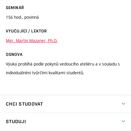
SEMINÁŘ
156 hod., povinná
VYUČUJÍCÍ / LEKTOR
Mgr. Martin Mazanec, Ph.D.
OSNOVA
Výuka probíhá podle pokynů vedoucího ateliéru a v souladu s
individuálními tvůrčími kvalitami studentů.
CHCI STUDOVAT
Pojďte na FaVU
STUDUJI
Nabídka ateliérů