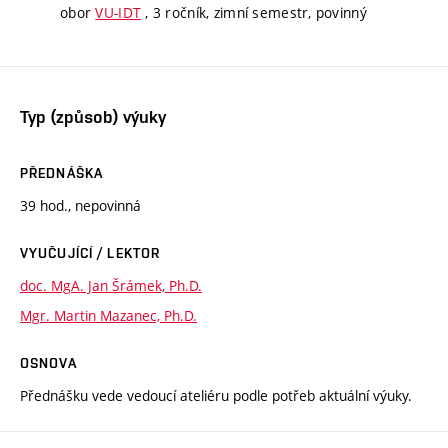
obor
VU-IDT
, 3 ročník, zimní semestr, povinný
Typ (způsob) výuky
PŘEDNÁŠKA
39 hod., nepovinná
VYUČUJÍCÍ / LEKTOR
doc. MgA. Jan Šrámek, Ph.D.
Mgr. Martin Mazanec, Ph.D.
OSNOVA
Přednášku vede vedoucí ateliéru podle potřeb aktuální výuky.