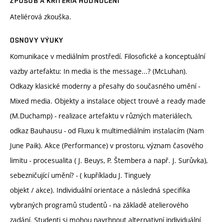
ZPŮSOB A KRITÉRIA HODNOCENÍ
Ateliérová zkouška.
OSNOVY VÝUKY
Komunikace v mediálním prostředí. Filosofické a konceptuální
vazby artefaktu: In media is the message...? (McLuhan).
Odkazy klasické moderny a přesahy do současného umění -
Mixed media. Objekty a instalace object trouvé a ready made
(M.Duchamp) - realizace artefaktu v různých materiálech,
odkaz Bauhausu - od Fluxu k multimediálním instalacím (Nam
June Paik). Akce (Performance) v prostoru, význam časového
limitu - procesualita ( J. Beuys, P. Štembera a např. J. Surůvka),
sebezničující umění? - ( kupříkladu J. Tinguely
objekt / akce). Individuální orientace a následná specifika
vybraných programů studentů - na základě atelierového
zadání. Studenti si mohou navrhnout alternativní individuální