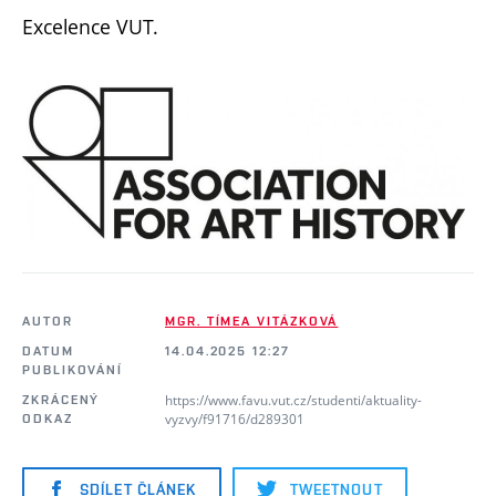
Excelence VUT.
AUTOR
MGR. TÍMEA VITÁZKOVÁ
DATUM
14.04.2025 12:27
PUBLIKOVÁNÍ
https://www.favu.vut.cz/studenti/aktuality-
ZKRÁCENÝ
vyzvy/f91716/d289301
ODKAZ
SDÍLET ČLÁNEK
TWEETNOUT