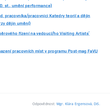
20. st., umění performance)
d. pracovníka/pracovnici Katedry teorií a dějin
zy dějin umění)
ěrového řízení na vedoucí/ho Visiting Artists’
sazení pracovních míst v programu Post-mag FaVU
Odpovědnost:
Mgr. Klára Ergensová, DiS.