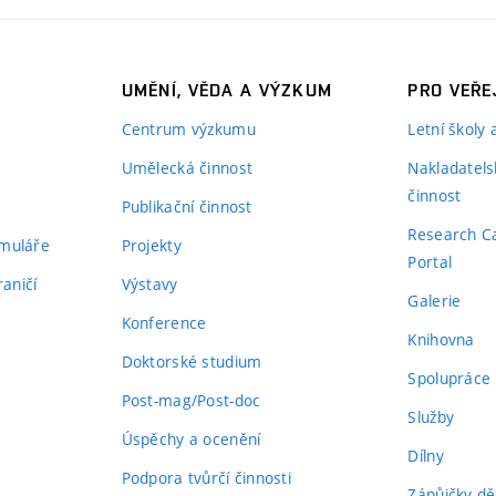
UMĚNÍ, VĚDA A VÝZKUM
PRO VEŘE
Centrum výzkumu
Letní školy
Umělecká činnost
Nakladatels
činnost
Publikační činnost
Research C
rmuláře
Projekty
Portal
aničí
Výstavy
Galerie
Konference
Knihovna
Doktorské studium
Spolupráce
Post-mag/Post-doc
Služby
Úspěchy a ocenění
Dílny
Podpora tvůrčí činnosti
Zápůjčky dě