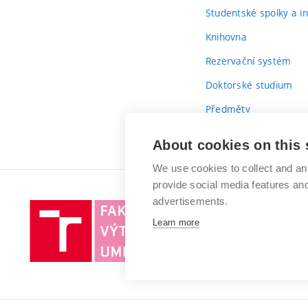
Studentské spolky a ini
Knihovna
Rezervační systém
Doktorské studium
Předměty
Průvodce prvákem
About cookies on this 
We use cookies to collect and an
provide social media features a
advertisements.
Vysoké
Learn more
učení
technické
v
Brně