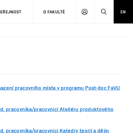
VEŘEJNOST
O FAKULTĚ
EN
PŘIHLÁSIT
HLEDAT
SE
sazení pracovního místa v programu Post-doc FaVU
ad. pracovníka/pracovnici Ateliéru produktového
d. pracovníka/pracovnici Katedry teorií a dějin