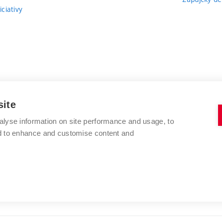
ciativy
site
alyse information on site performance and usage, to
nd to enhance and customise content and
VYSOKÉ UČENÍ TECHNICKÉ V BRNĚ
FAKULTA VÝTVARNÝCH UMĚNÍ
Údolní 244/53
www.favu.vut.cz
602 00 Brno
studijni@favu.vut.cz